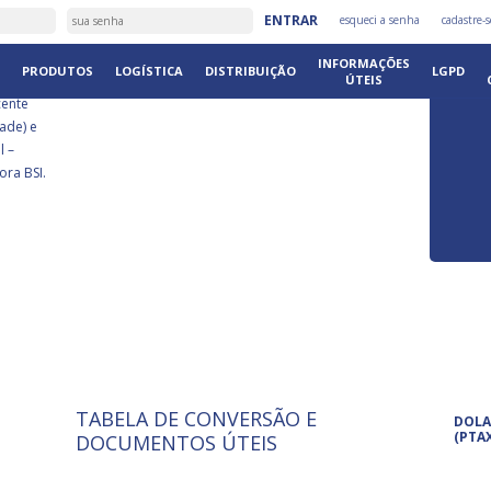
É
ENTRAR
esqueci a senha
cadastre-s
DISTRIB
INFORMAÇÕES
PRODUTOS
LOGÍSTICA
DISTRIBUIÇÃO
LGPD
ÚTEIS
cente
ade) e
l –
ora BSI.
TABELA DE CONVERSÃO E
ISO 9001: 2015
Pro
DOLA
A International Organization for
Pro
(PTA
DOCUMENTOS ÚTEIS
Standardization é um conjunto de
set
normas técnicas que estabelecem
pet