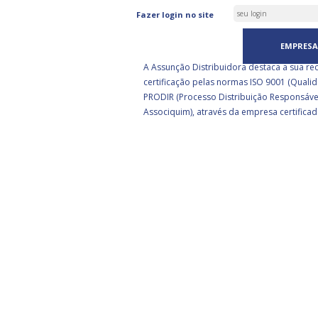
ASSUNÇÃO DISTRIBUIDORA 
Fazer login no site
CERTIFICADA PELA BSI
EMPRESA
A Assunção Distribuidora destaca a sua re
certificação pelas normas ISO 9001 (Qualid
PRODIR (Processo Distribuição Responsáve
Associquim), através da empresa certificad