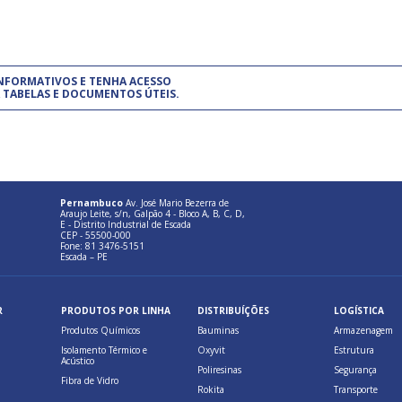
um modelo de gestão da qualidade.
(Pr
INFORMATIVOS E TENHA ACESSO
cadastre-se usando a conta d
 TABELAS E DOCUMENTOS ÚTEIS.
Pernambuco
Av. José Mario Bezerra de
Araujo Leite, s/n, Galpão 4 - Bloco A, B, C, D,
E - Distrito Industrial de Escada
CEP - 55500-000
Fone: 81 3476-5151
Escada – PE
R
PRODUTOS POR LINHA
DISTRIBUÍÇÕES
LOGÍSTICA
Produtos Químicos
Bauminas
Armazenagem
Isolamento Térmico e
Oxyvit
Estrutura
Acústico
Poliresinas
Segurança
Fibra de Vidro
Rokita
Transporte