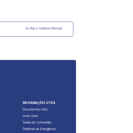
ocesso Distribuição Responsável).
Aduana Brasileira, relacionados à maior agil
previsibilidade das cargas nos fluxos do co
internacional.
o facebook
ou faça o Cadastro Manual
INFORMAÇÕES ÚTEIS
Documentos úteis
Links Úteis
Tabela de Conversões
Telefones de Emergência