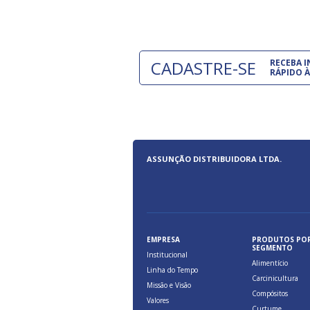
CADASTRE-SE
RECEBA 
RÁPIDO À
ASSUNÇÃO DISTRIBUIDORA LTDA.
EMPRESA
PRODUTOS PO
SEGMENTO
Institucional
Alimentício
Linha do Tempo
Carcinicultura
Missão e Visão
Compósitos
Valores
Curtume