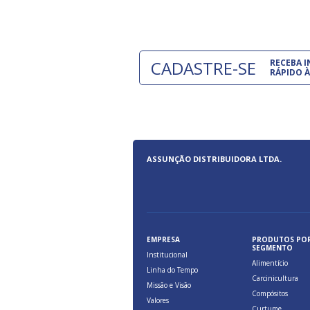
CADASTRE-SE
RECEBA 
RÁPIDO À
ASSUNÇÃO DISTRIBUIDORA LTDA.
EMPRESA
PRODUTOS PO
SEGMENTO
Institucional
Alimentício
Linha do Tempo
Carcinicultura
Missão e Visão
Compósitos
Valores
Curtume