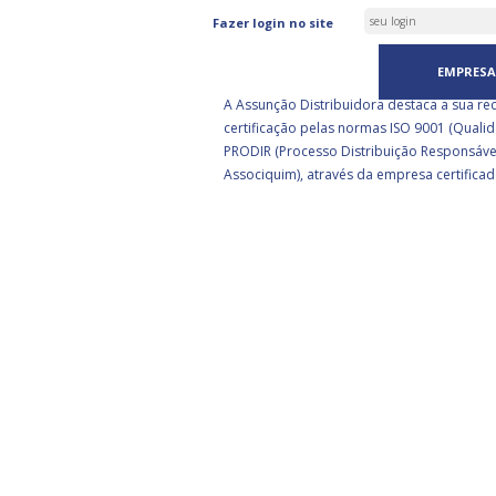
ASSUNÇÃO DISTRIBUIDORA 
Fazer login no site
CERTIFICADA PELA BSI
EMPRESA
A Assunção Distribuidora destaca a sua re
certificação pelas normas ISO 9001 (Qualid
PRODIR (Processo Distribuição Responsáve
Associquim), através da empresa certificad