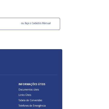
ocesso Distribuição Responsável).
Aduana Brasileira, relacionados à maior agil
previsibilidade das cargas nos fluxos do co
internacional.
o facebook
ou faça o Cadastro Manual
INFORMAÇÕES ÚTEIS
Documentos úteis
Links Úteis
Tabela de Conversões
Telefones de Emergência