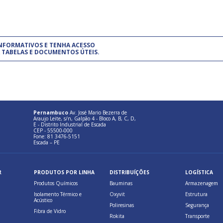
um modelo de gestão da qualidade.
(Pr
INFORMATIVOS E TENHA ACESSO
cadastre-se usando a conta d
 TABELAS E DOCUMENTOS ÚTEIS.
Pernambuco
Av. José Mario Bezerra de
Araujo Leite, s/n, Galpão 4 - Bloco A, B, C, D,
E - Distrito Industrial de Escada
CEP - 55500-000
Fone: 81 3476-5151
Escada – PE
R
PRODUTOS POR LINHA
DISTRIBUÍÇÕES
LOGÍSTICA
Produtos Químicos
Bauminas
Armazenagem
Isolamento Térmico e
Oxyvit
Estrutura
Acústico
Poliresinas
Segurança
Fibra de Vidro
Rokita
Transporte