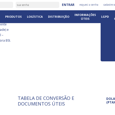
É
ENTRAR
esqueci a senha
cadastre-s
DISTRIB
INFORMAÇÕES
PRODUTOS
LOGÍSTICA
DISTRIBUIÇÃO
LGPD
ÚTEIS
cente
ade) e
l –
ora BSI.
TABELA DE CONVERSÃO E
ISO 9001: 2015
Pro
DOLA
A International Organization for
Pro
(PTA
DOCUMENTOS ÚTEIS
Standardization é um conjunto de
set
normas técnicas que estabelecem
pet