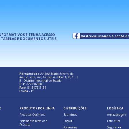
normas técnicas que estabelecem
pet
um modelo de gestão da qualidade.
(Pr
INFORMATIVOS E TENHA ACESSO
cadastre-se usando a conta d
 TABELAS E DOCUMENTOS ÚTEIS.
Pernambuco
Av. José Mario Bezerra de
Araujo Leite, s/n, Galpão 4 - Bloco A, B, C, D,
E - Distrito Industrial de Escada
CEP - 55500-000
Fone: 81 3476-5151
Escada – PE
R
PRODUTOS POR LINHA
DISTRIBUÍÇÕES
LOGÍSTICA
Produtos Químicos
Bauminas
Armazenagem
Isolamento Térmico e
Oxyvit
Estrutura
Acústico
Poliresinas
Segurança