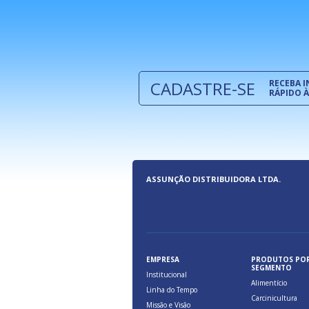
e são oferecidos benefícios pela
a, relacionados à maior agilidade e
 das cargas nos fluxos do comércio
CADASTRE-SE
RECEBA 
RÁPIDO À
ASSUNÇÃO DISTRIBUIDORA LTDA.
EMPRESA
PRODUTOS PO
SEGMENTO
Institucional
Alimentício
Linha do Tempo
Carcinicultura
Missão e Visão