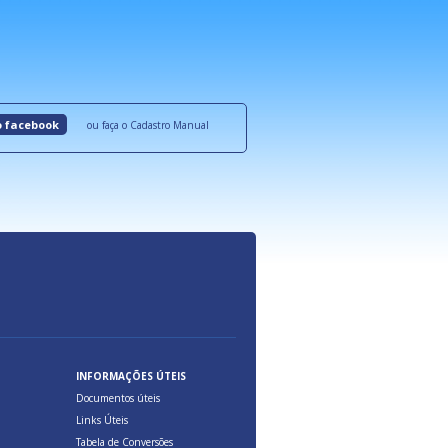
roquímicos,
certificadas onde são oferecidos benefícios 
ocesso Distribuição Responsável).
Aduana Brasileira, relacionados à maior agil
previsibilidade das cargas nos fluxos do co
internacional.
o facebook
ou faça o Cadastro Manual
INFORMAÇÕES ÚTEIS
Documentos úteis
Links Úteis
Tabela de Conversões