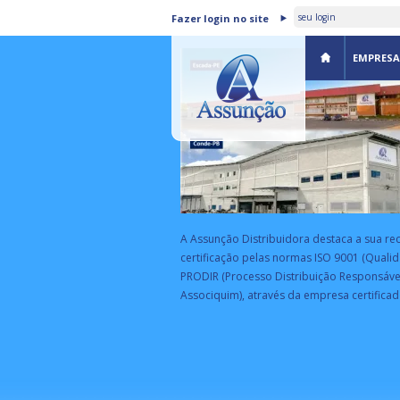
ASSUNÇÃO DISTRIBUIDORA 
Fazer login no site
CERTIFICADA PELA BSI
EMPRESA
A Assunção Distribuidora destaca a sua re
certificação pelas normas ISO 9001 (Qualid
PRODIR (Processo Distribuição Responsáve
Associquim), através da empresa certificad
EA
rograma de parceria estratégica da
eceita Federal com empresas