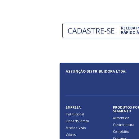
CADASTRE-SE
RECEBA 
RÁPIDO À
ASSUNÇÃO DISTRIBUIDORA LTDA.
EMPRESA
PRODUTOS PO
SEGMENTO
Institucional
Alimentício
Linha do Tempo
Carcinicultura
Missão e Visão
Compósitos
Valores
Curtume