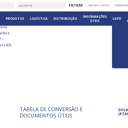
É
ENTRAR
esqueci a senha
cadastre-s
DISTRIB
INFORMAÇÕES
PRODUTOS
LOGÍSTICA
DISTRIBUIÇÃO
LGPD
ÚTEIS
cente
ade) e
l –
ora BSI.
TABELA DE CONVERSÃO E
ISO 9001: 2015
Pro
DOLA
A International Organization for
Pro
(PTA
DOCUMENTOS ÚTEIS
Standardization é um conjunto de
set
normas técnicas que estabelecem
pet