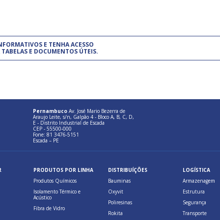
um modelo de gestão da qualidade.
(Pr
INFORMATIVOS E TENHA ACESSO
cadastre-se usando a conta d
 TABELAS E DOCUMENTOS ÚTEIS.
Pernambuco
Av. José Mario Bezerra de
Araujo Leite, s/n, Galpão 4 - Bloco A, B, C, D,
E - Distrito Industrial de Escada
CEP - 55500-000
Fone: 81 3476-5151
Escada – PE
R
PRODUTOS POR LINHA
DISTRIBUÍÇÕES
LOGÍSTICA
Produtos Químicos
Bauminas
Armazenagem
Isolamento Térmico e
Oxyvit
Estrutura
Acústico
Poliresinas
Segurança
Fibra de Vidro
Rokita
Transporte