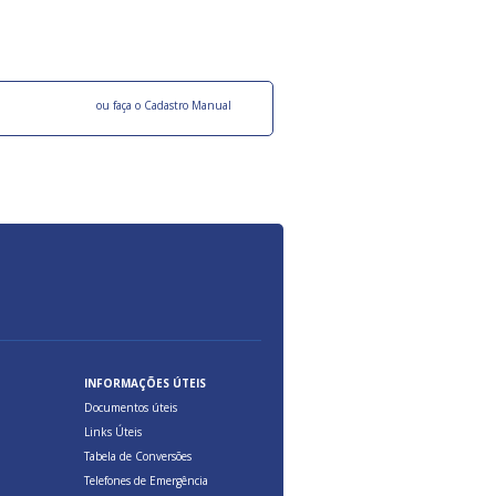
ocesso Distribuição Responsável).
Aduana Brasileira, relacionados à maior agil
previsibilidade das cargas nos fluxos do co
internacional.
o facebook
ou faça o Cadastro Manual
INFORMAÇÕES ÚTEIS
Documentos úteis
Links Úteis
Tabela de Conversões
Telefones de Emergência