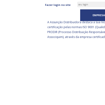
ASSUNÇÃO DISTRIBUIDORA 
Fazer login no site
CERTIFICADA PELA BSI
EMPRESA
A Assunção Distribuidora destaca a sua re
certificação pelas normas ISO 9001 (Qualid
PRODIR (Processo Distribuição Responsáve
Associquim), através da empresa certificad