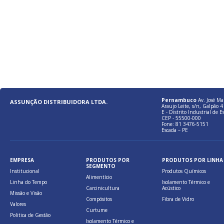
Pernambuco
Av. José Ma
ASSUNÇÃO DISTRIBUIDORA LTDA.
Araujo Leite, s/n, Galpão 4 
E - Distrito Industrial de E
CEP - 55500-000
Fone: 81 3476-5151
Escada – PE
EMPRESA
PRODUTOS POR
PRODUTOS POR LINHA
SEGMENTO
Institucional
Produtos Químicos
Alimentício
Linha do Tempo
Isolamento Térmico e
Carcinicultura
Acústico
Missão e Visão
Compósitos
Fibra de Vidro
Valores
Curtume
Politica de Gestão
Isolamento Térmico e