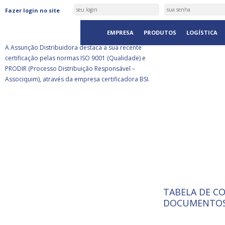
ASSUNÇÃO DISTRIBUIDORA É
Fazer login no site
CERTIFICADA PELA BSI
EMPRESA
PRODUTOS
LOGÍSTICA
A Assunção Distribuidora destaca a sua recente
certificação pelas normas ISO 9001 (Qualidade) e
PRODIR (Processo Distribuição Responsável –
Associquim), através da empresa certificadora BSI.
TABELA DE C
ISO 9001:
A Internat
DOCUMENTOS
Standardiz
normas té