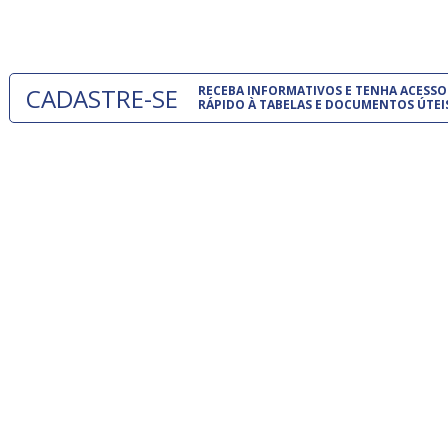
um modelo
CADASTRE-SE
RECEBA INFORMATIVOS E TENHA ACESSO
RÁPIDO À TABELAS E DOCUMENTOS ÚTEI