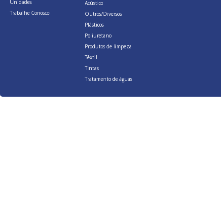
Unidades
Acústico
Trabalhe Conosco
Outros/Diversos
Plásticos
Poliuretano
Produtos de limpeza
Têxtil
Tintas
Tratamento de águas