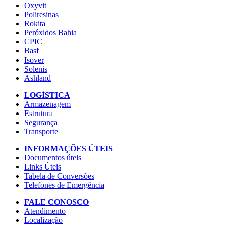
Oxyvit
Poliresinas
Rokita
Peróxidos Bahia
CPIC
Basf
Isover
Solenis
Ashland
LOGÍSTICA
Armazenagem
Estrutura
Segurança
Transporte
INFORMAÇÕES ÚTEIS
Documentos úteis
Links Úteis
Tabela de Conversões
Telefones de Emergência
FALE CONOSCO
Atendimento
Localização