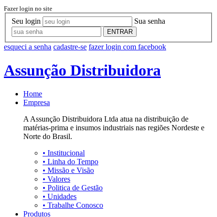
Fazer login no site
Seu login
Sua senha
ENTRAR
esqueci a senha
cadastre-se
fazer login com facebook
Assunção Distribuidora
Home
Empresa
A Assunção Distribuidora Ltda atua na distribuição de
matérias-prima e insumos industriais nas regiões Nordeste e
Norte do Brasil.
•
Institucional
•
Linha do Tempo
•
Missão e Visão
•
Valores
•
Politica de Gestão
•
Unidades
•
Trabalhe Conosco
Produtos