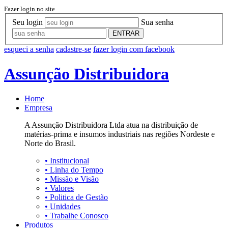
Fazer login no site
Seu login
Sua senha
ENTRAR
esqueci a senha
cadastre-se
fazer login com facebook
Assunção Distribuidora
Home
Empresa
A Assunção Distribuidora Ltda atua na distribuição de
matérias-prima e insumos industriais nas regiões Nordeste e
Norte do Brasil.
•
Institucional
•
Linha do Tempo
•
Missão e Visão
•
Valores
•
Politica de Gestão
•
Unidades
•
Trabalhe Conosco
Produtos