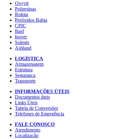
Oxyvit
Poliresinas
Rokita
Peróxidos Bahia
CPIC
Basf
Isover
Solenis
Ashland
LOGÍSTICA
Armazenagem
Estrutura
Segurança
Transporte
INFORMAÇÕES ÚTEIS
Documentos úteis
Links Úteis
Tabela de Conversões
Telefones de Emergência
FALE CONOSCO
Atendimento
Localização