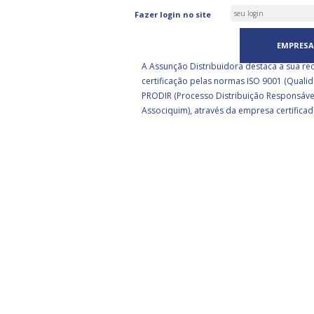
ASSUNÇÃO DISTRIBUIDORA 
Fazer login no site
CERTIFICADA PELA BSI
EMPRESA
A Assunção Distribuidora destaca a sua re
certificação pelas normas ISO 9001 (Qualid
PRODIR (Processo Distribuição Responsáve
Associquim), através da empresa certificad