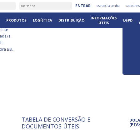
É
ENTRAR
esqueci a senha
cadastre-s
DISTRIB
INFORMAÇÕES
PRODUTOS
LOGÍSTICA
DISTRIBUIÇÃO
LGPD
ÚTEIS
cente
ade) e
l –
ora BSI.
TABELA DE CONVERSÃO E
ISO 9001: 2015
Pro
DOLA
A International Organization for
Pro
(PTA
DOCUMENTOS ÚTEIS
Standardization é um conjunto de
set
normas técnicas que estabelecem
pet