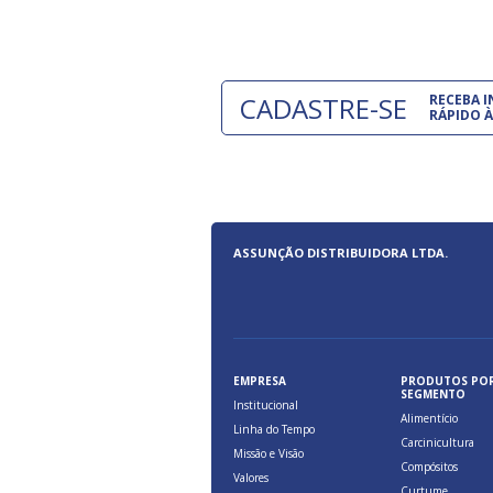
CADASTRE-SE
RECEBA 
RÁPIDO À
ASSUNÇÃO DISTRIBUIDORA LTDA.
EMPRESA
PRODUTOS PO
SEGMENTO
Institucional
Alimentício
Linha do Tempo
Carcinicultura
Missão e Visão
Compósitos
Valores
Curtume