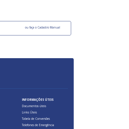
ocesso Distribuição Responsável).
Aduana Brasileira, relacionados à maior agil
previsibilidade das cargas nos fluxos do co
internacional.
o facebook
ou faça o Cadastro Manual
INFORMAÇÕES ÚTEIS
Documentos úteis
Links Úteis
Tabela de Conversões
Telefones de Emergência