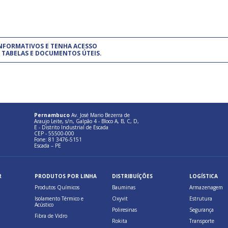
um modelo de gestão da qualidade.
(Pr
INFORMATIVOS E TENHA ACESSO
cadastre-se usando a conta d
 TABELAS E DOCUMENTOS ÚTEIS.
Pernambuco
Av. José Mario Bezerra de
Araujo Leite, s/n, Galpão 4 - Bloco A, B, C, D,
E - Distrito Industrial de Escada
CEP - 55500-000
Fone: 81 3476-5151
Escada – PE
R
PRODUTOS POR LINHA
DISTRIBUÍÇÕES
LOGÍSTICA
Produtos Químicos
Bauminas
Armazenagem
Isolamento Térmico e
Oxyvit
Estrutura
Acústico
Poliresinas
Segurança
Fibra de Vidro
Rokita
Transporte