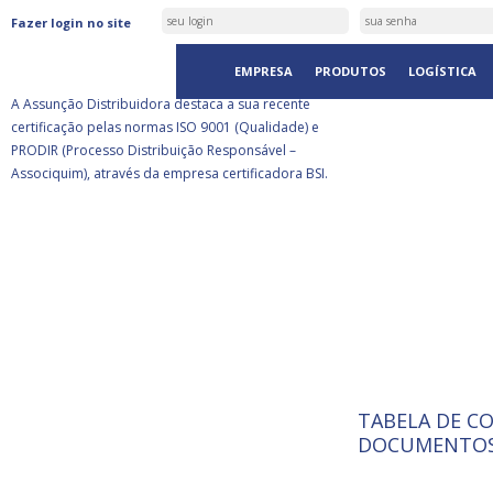
ASSUNÇÃO DISTRIBUIDORA É
Fazer login no site
CERTIFICADA PELA BSI
EMPRESA
PRODUTOS
LOGÍSTICA
A Assunção Distribuidora destaca a sua recente
certificação pelas normas ISO 9001 (Qualidade) e
PRODIR (Processo Distribuição Responsável –
Associquim), através da empresa certificadora BSI.
TABELA DE C
ISO 9001:
A Internat
DOCUMENTOS
Standardiz
normas té