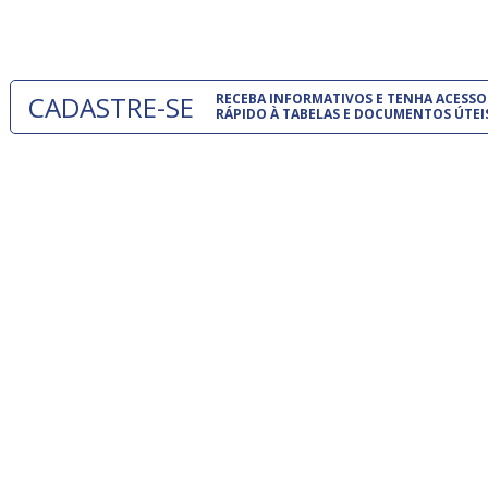
um modelo
CADASTRE-SE
RECEBA INFORMATIVOS E TENHA ACESSO
RÁPIDO À TABELAS E DOCUMENTOS ÚTEI