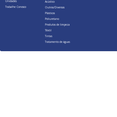
Unidades
Acústico
Trabalhe Conosco
Outros/Diversos
Plásticos
Poliuretano
Produtos de limpeza
Têxtil
Tintas
Tratamento de águas