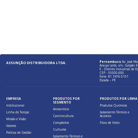
Pernambuco
Av. José Ma
ASSUNÇÃO DISTRIBUIDORA LTDA.
Araujo Leite, s/n, Galpão 4 
E - Distrito Industrial de E
CEP - 55500-000
Fone: 81 3476-5151
Escada – PE
EMPRESA
PRODUTOS POR
PRODUTOS POR LINHA
SEGMENTO
Institucional
Produtos Químicos
Alimentício
Linha do Tempo
Isolamento Térmico e
Carcinicultura
Acústico
Missão e Visão
Compósitos
Fibra de Vidro
Valores
Curtume
Politica de Gestão
Isolamento Térmico e