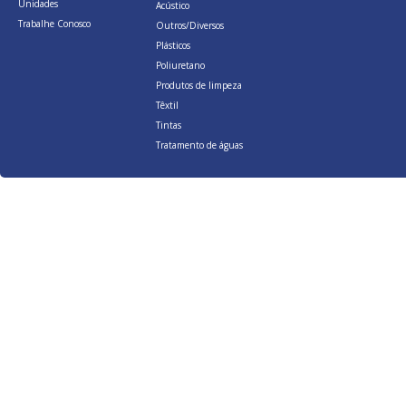
Unidades
Acústico
Trabalhe Conosco
Outros/Diversos
Plásticos
Poliuretano
Produtos de limpeza
Têxtil
Tintas
Tratamento de águas