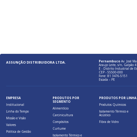
Pernambuco
Av. José Ma
ASSUNÇÃO DISTRIBUIDORA LTDA.
Araujo Leite, s/n, Galpão 4 
E - Distrito Industrial de E
CEP - 55500-000
Fone: 81 3476-5151
Escada – PE
EMPRESA
PRODUTOS POR
PRODUTOS POR LINHA
SEGMENTO
Institucional
Produtos Químicos
Alimentício
Linha do Tempo
Isolamento Térmico e
Carcinicultura
Acústico
Missão e Visão
Compósitos
Fibra de Vidro
Valores
Curtume
Politica de Gestão
Isolamento Térmico e