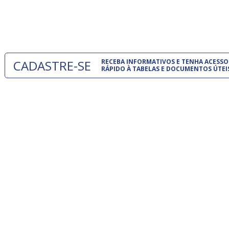
normas té
 e
um modelo
o
CADASTRE-SE
RECEBA INFORMATIVOS E TENHA ACESSO
RÁPIDO À TABELAS E DOCUMENTOS ÚTEI