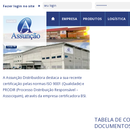
ASSUNÇÃO DISTRIBUIDORA É
Fazer login no site
CERTIFICADA PELA BSI
EMPRESA
PRODUTOS
LOGÍSTICA
A Assunção Distribuidora destaca a sua recente
certificação pelas normas ISO 9001 (Qualidade) e
PRODIR (Processo Distribuição Responsável –
Associquim), através da empresa certificadora BSI.
TABELA DE C
ISO 9001:
da
A Internat
DOCUMENTOS
Standardiz