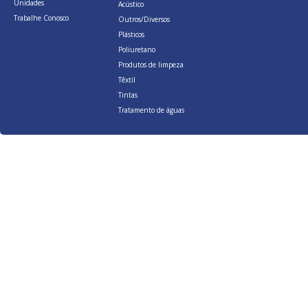
Unidades
Acústico
Trabalhe Conosco
Outros/Diversos
Plásticos
Poliuretano
Produtos de limpeza
Têxtil
Tintas
Tratamento de águas