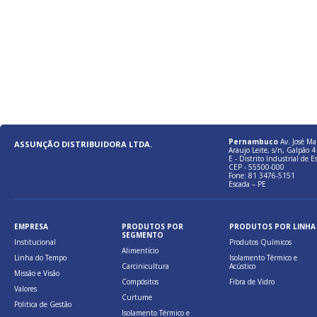
Pernambuco
Av. José Ma
ASSUNÇÃO DISTRIBUIDORA LTDA.
Araujo Leite, s/n, Galpão 4 
E - Distrito Industrial de E
CEP - 55500-000
Fone: 81 3476-5151
Escada – PE
EMPRESA
PRODUTOS POR
PRODUTOS POR LINHA
SEGMENTO
Institucional
Produtos Químicos
Alimentício
Linha do Tempo
Isolamento Térmico e
Carcinicultura
Acústico
Missão e Visão
Compósitos
Fibra de Vidro
Valores
Curtume
Politica de Gestão
Isolamento Térmico e