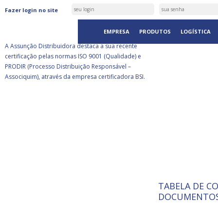
ASSUNÇÃO DISTRIBUIDORA É
Fazer login no site
CERTIFICADA PELA BSI
EMPRESA
PRODUTOS
LOGÍSTICA
A Assunção Distribuidora destaca a sua recente
certificação pelas normas ISO 9001 (Qualidade) e
PRODIR (Processo Distribuição Responsável –
Associquim), através da empresa certificadora BSI.
TABELA DE C
ISO 9001:
A Internat
DOCUMENTOS
Standardiz
normas té