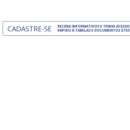
um modelo
CADASTRE-SE
RECEBA INFORMATIVOS E TENHA ACESSO
RÁPIDO À TABELAS E DOCUMENTOS ÚTEI