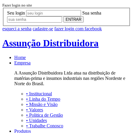
Fazer login no site
Seu login
Sua senha
ENTRAR
esqueci a senha
cadastre-se
fazer login com facebook
Assunção Distribuidora
Home
Empresa
A Assunção Distribuidora Ltda atua na distribuição de
matérias-prima e insumos industriais nas regiões Nordeste e
Norte do Brasil.
•
Institucional
•
Linha do Tempo
•
Missão e Visão
•
Valores
•
Politica de Gestão
•
Unidades
•
Trabalhe Conosco
Produtos