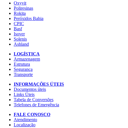
Oxyvit
Poliresinas
Rokita
Peróxidos Bahia
CPIC
Basf
Isover
Solenis
Ashland
LOGÍSTICA
Armazenagem
Estrutura
Segurança
Transporte
INFORMAÇÕES ÚTEIS
Documentos úteis
Links Úteis
Tabela de Conversões
Telefones de Emergência
FALE CONOSCO
Atendimento
Localização