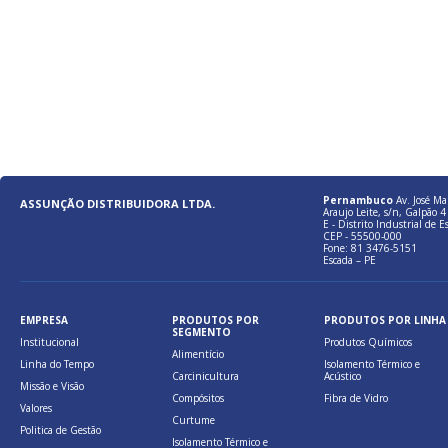
Pernambuco
Av. José Ma
ASSUNÇÃO DISTRIBUIDORA LTDA.
Araujo Leite, s/n, Galpão 4 
E - Distrito Industrial de E
CEP - 55500-000
Fone: 81 3476-5151
Escada – PE
EMPRESA
PRODUTOS POR
PRODUTOS POR LINHA
SEGMENTO
Institucional
Produtos Químicos
Alimentício
Linha do Tempo
Isolamento Térmico e
Carcinicultura
Acústico
Missão e Visão
Compósitos
Fibra de Vidro
Valores
Curtume
Politica de Gestão
Isolamento Térmico e