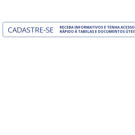
um modelo
CADASTRE-SE
RECEBA INFORMATIVOS E TENHA ACESSO
RÁPIDO À TABELAS E DOCUMENTOS ÚTEI