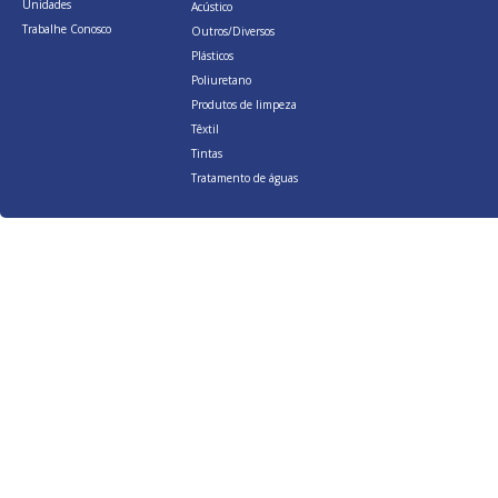
Unidades
Acústico
Trabalhe Conosco
Outros/Diversos
Plásticos
Poliuretano
Produtos de limpeza
Têxtil
Tintas
Tratamento de águas