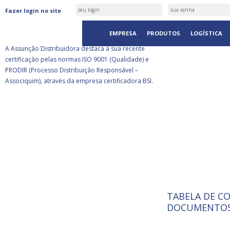
ASSUNÇÃO DISTRIBUIDORA É
Fazer login no site
CERTIFICADA PELA BSI
EMPRESA
PRODUTOS
LOGÍSTICA
A Assunção Distribuidora destaca a sua recente
certificação pelas normas ISO 9001 (Qualidade) e
PRODIR (Processo Distribuição Responsável –
Associquim), através da empresa certificadora BSI.
TABELA DE C
ISO 9001:
A Internat
DOCUMENTOS
Standardiz
normas té