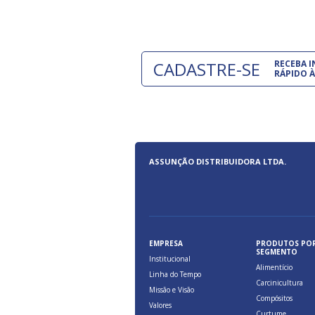
CADASTRE-SE
RECEBA 
RÁPIDO À
ASSUNÇÃO DISTRIBUIDORA LTDA.
EMPRESA
PRODUTOS PO
SEGMENTO
Institucional
Alimentício
Linha do Tempo
Carcinicultura
Missão e Visão
Compósitos
Valores
Curtume