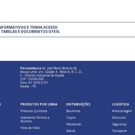
um modelo de gestão da qualidade.
(Pr
INFORMATIVOS E TENHA ACESSO
cadastre-se usando a conta d
 TABELAS E DOCUMENTOS ÚTEIS.
Pernambuco
Av. José Mario Bezerra de
Araujo Leite, s/n, Galpão 4 - Bloco A, B, C, D,
E - Distrito Industrial de Escada
CEP - 55500-000
Fone: 81 3476-5151
Escada – PE
R
PRODUTOS POR LINHA
DISTRIBUÍÇÕES
LOGÍSTICA
Produtos Químicos
Bauminas
Armazenagem
Isolamento Térmico e
Oxyvit
Estrutura
Acústico
Poliresinas
Segurança
Fibra de Vidro
Rokita
Transporte