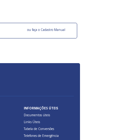
ocesso Distribuição Responsável).
Aduana Brasileira, relacionados à maior agil
previsibilidade das cargas nos fluxos do co
internacional.
o facebook
ou faça o Cadastro Manual
INFORMAÇÕES ÚTEIS
Documentos úteis
Links Úteis
Tabela de Conversões
Telefones de Emergência