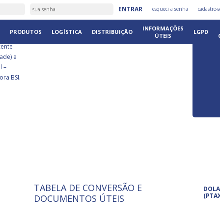
É
ENTRAR
esqueci a senha
cadastre-s
DISTRIB
INFORMAÇÕES
PRODUTOS
LOGÍSTICA
DISTRIBUIÇÃO
LGPD
ÚTEIS
cente
ade) e
l –
ora BSI.
TABELA DE CONVERSÃO E
ISO 9001: 2015
Pro
DOLA
A International Organization for
Pro
(PTA
DOCUMENTOS ÚTEIS
Standardization é um conjunto de
set
normas técnicas que estabelecem
pet