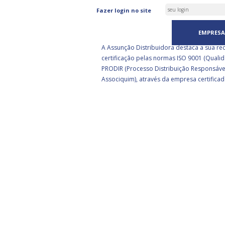
ASSUNÇÃO DISTRIBUIDORA 
Fazer login no site
CERTIFICADA PELA BSI
EMPRESA
A Assunção Distribuidora destaca a sua re
certificação pelas normas ISO 9001 (Qualid
PRODIR (Processo Distribuição Responsáve
Associquim), através da empresa certificad