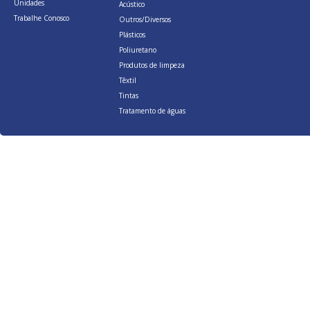
Unidades
Acústico
Trabalhe Conosco
Outros/Diversos
Plásticos
Poliuretano
Produtos de limpeza
Têxtil
Tintas
Tratamento de águas