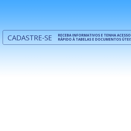
normas té
 e
um modelo
o
CADASTRE-SE
RECEBA INFORMATIVOS E TENHA ACESSO
RÁPIDO À TABELAS E DOCUMENTOS ÚTEI