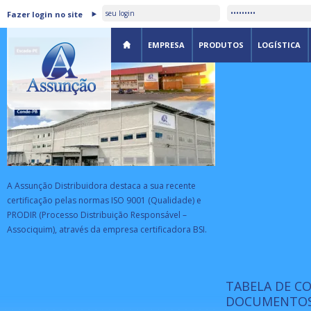
ASSUNÇÃO DISTRIBUIDORA É
Fazer login no site
CERTIFICADA PELA BSI
EMPRESA
PRODUTOS
LOGÍSTICA
A Assunção Distribuidora destaca a sua recente
certificação pelas normas ISO 9001 (Qualidade) e
PRODIR (Processo Distribuição Responsável –
Associquim), através da empresa certificadora BSI.
TABELA DE C
ISO 9001:
da
A Internat
DOCUMENTOS
Standardiz