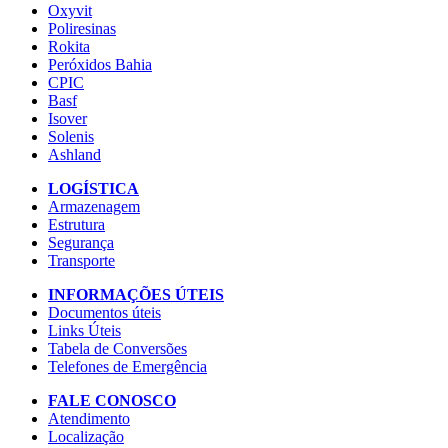
Oxyvit
Poliresinas
Rokita
Peróxidos Bahia
CPIC
Basf
Isover
Solenis
Ashland
LOGÍSTICA
Armazenagem
Estrutura
Segurança
Transporte
INFORMAÇÕES ÚTEIS
Documentos úteis
Links Úteis
Tabela de Conversões
Telefones de Emergência
FALE CONOSCO
Atendimento
Localização