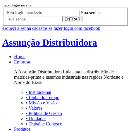
Fazer login no site
Seu login
Sua senha
ENTRAR
esqueci a senha
cadastre-se
fazer login com facebook
Assunção Distribuidora
Home
Empresa
A Assunção Distribuidora Ltda atua na distribuição de
matérias-prima e insumos industriais nas regiões Nordeste e
Norte do Brasil.
•
Institucional
•
Linha do Tempo
•
Missão e Visão
•
Valores
•
Politica de Gestão
•
Unidades
•
Trabalhe Conosco
Produtos