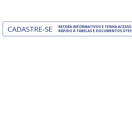
um modelo
CADASTRE-SE
RECEBA INFORMATIVOS E TENHA ACESSO
RÁPIDO À TABELAS E DOCUMENTOS ÚTEI