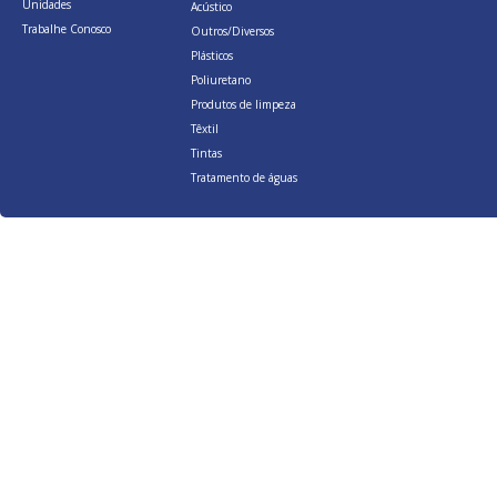
Unidades
Acústico
Trabalhe Conosco
Outros/Diversos
Plásticos
Poliuretano
Produtos de limpeza
Têxtil
Tintas
Tratamento de águas