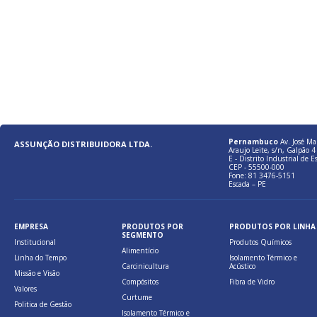
Pernambuco
Av. José Ma
ASSUNÇÃO DISTRIBUIDORA LTDA.
Araujo Leite, s/n, Galpão 4 
E - Distrito Industrial de E
CEP - 55500-000
Fone: 81 3476-5151
Escada – PE
EMPRESA
PRODUTOS POR
PRODUTOS POR LINHA
SEGMENTO
Institucional
Produtos Químicos
Alimentício
Linha do Tempo
Isolamento Térmico e
Carcinicultura
Acústico
Missão e Visão
Compósitos
Fibra de Vidro
Valores
Curtume
Politica de Gestão
Isolamento Térmico e