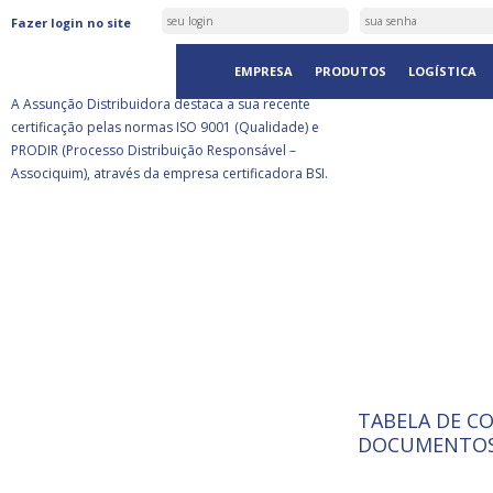
ASSUNÇÃO DISTRIBUIDORA É
Fazer login no site
CERTIFICADA PELA BSI
EMPRESA
PRODUTOS
LOGÍSTICA
A Assunção Distribuidora destaca a sua recente
certificação pelas normas ISO 9001 (Qualidade) e
PRODIR (Processo Distribuição Responsável –
Associquim), através da empresa certificadora BSI.
TABELA DE C
ISO 9001:
A Internat
DOCUMENTOS
Standardiz
normas té