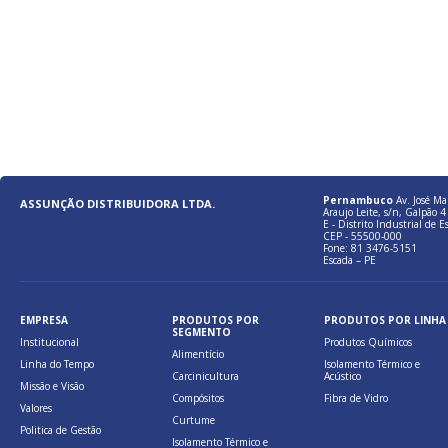
Pernambuco
Av. José Ma
ASSUNÇÃO DISTRIBUIDORA LTDA.
Araujo Leite, s/n, Galpão 4 
E - Distrito Industrial de E
CEP - 55500-000
Fone: 81 3476-5151
Escada – PE
EMPRESA
PRODUTOS POR
PRODUTOS POR LINHA
SEGMENTO
Institucional
Produtos Químicos
Alimentício
Linha do Tempo
Isolamento Térmico e
Carcinicultura
Acústico
Missão e Visão
Compósitos
Fibra de Vidro
Valores
Curtume
Politica de Gestão
Isolamento Térmico e