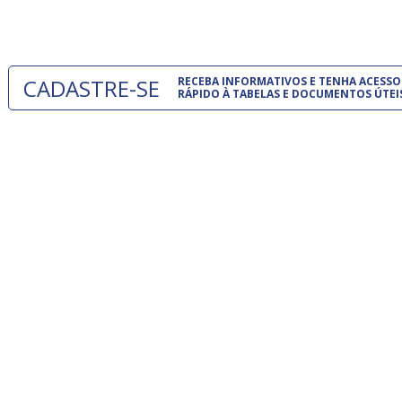
um modelo
CADASTRE-SE
RECEBA INFORMATIVOS E TENHA ACESSO
RÁPIDO À TABELAS E DOCUMENTOS ÚTEI