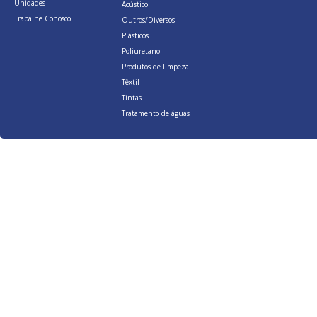
Unidades
Acústico
Trabalhe Conosco
Outros/Diversos
Plásticos
Poliuretano
Produtos de limpeza
Têxtil
Tintas
Tratamento de águas