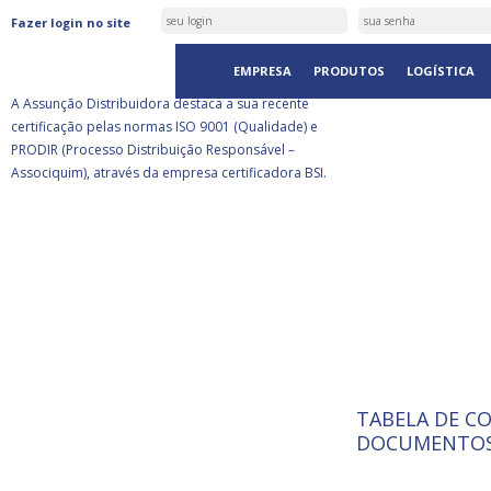
ASSUNÇÃO DISTRIBUIDORA É
Fazer login no site
CERTIFICADA PELA BSI
EMPRESA
PRODUTOS
LOGÍSTICA
A Assunção Distribuidora destaca a sua recente
certificação pelas normas ISO 9001 (Qualidade) e
PRODIR (Processo Distribuição Responsável –
Associquim), através da empresa certificadora BSI.
TABELA DE C
ISO 9001:
A Internat
DOCUMENTOS
Standardiz
normas té