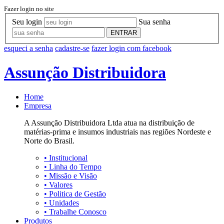
Fazer login no site
Seu login
Sua senha
ENTRAR
esqueci a senha
cadastre-se
fazer login com facebook
Assunção Distribuidora
Home
Empresa
A Assunção Distribuidora Ltda atua na distribuição de
matérias-prima e insumos industriais nas regiões Nordeste e
Norte do Brasil.
•
Institucional
•
Linha do Tempo
•
Missão e Visão
•
Valores
•
Politica de Gestão
•
Unidades
•
Trabalhe Conosco
Produtos