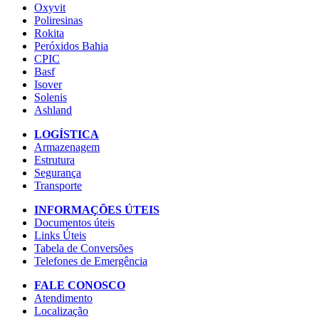
Oxyvit
Poliresinas
Rokita
Peróxidos Bahia
CPIC
Basf
Isover
Solenis
Ashland
LOGÍSTICA
Armazenagem
Estrutura
Segurança
Transporte
INFORMAÇÕES ÚTEIS
Documentos úteis
Links Úteis
Tabela de Conversões
Telefones de Emergência
FALE CONOSCO
Atendimento
Localização