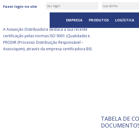
ASSUNÇÃO DISTRIBUIDORA É
Fazer login no site
CERTIFICADA PELA BSI
EMPRESA
PRODUTOS
LOGÍSTICA
A Assunção Distribuidora destaca a sua recente
certificação pelas normas ISO 9001 (Qualidade) e
PRODIR (Processo Distribuição Responsável –
Associquim), através da empresa certificadora BSI.
TABELA DE C
ISO 9001:
A Internat
DOCUMENTOS
Standardiz
normas té