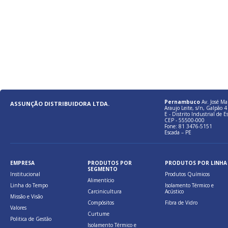
Pernambuco
Av. José Ma
ASSUNÇÃO DISTRIBUIDORA LTDA.
Araujo Leite, s/n, Galpão 4 
E - Distrito Industrial de E
CEP - 55500-000
Fone: 81 3476-5151
Escada – PE
EMPRESA
PRODUTOS POR
PRODUTOS POR LINHA
SEGMENTO
Institucional
Produtos Químicos
Alimentício
Linha do Tempo
Isolamento Térmico e
Carcinicultura
Acústico
Missão e Visão
Compósitos
Fibra de Vidro
Valores
Curtume
Politica de Gestão
Isolamento Térmico e