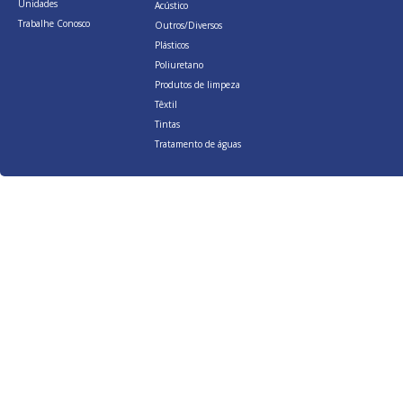
Unidades
Acústico
Trabalhe Conosco
Outros/Diversos
Plásticos
Poliuretano
Produtos de limpeza
Têxtil
Tintas
Tratamento de águas