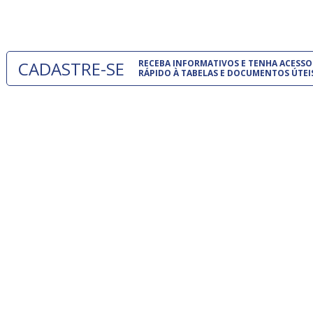
um modelo
CADASTRE-SE
RECEBA INFORMATIVOS E TENHA ACESSO
RÁPIDO À TABELAS E DOCUMENTOS ÚTEI