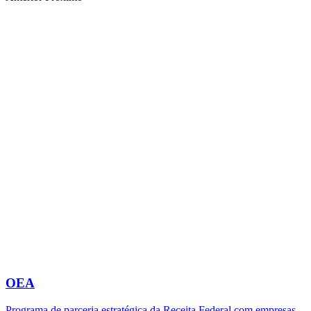
OEA
Programa de parceria estratégica da Receita Federal com empresas