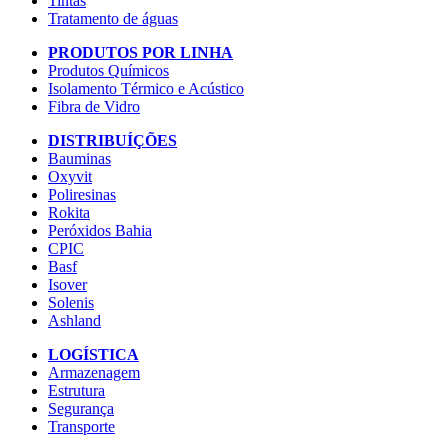
Tintas
Tratamento de águas
PRODUTOS POR LINHA
Produtos Químicos
Isolamento Térmico e Acústico
Fibra de Vidro
DISTRIBUÍÇÕES
Bauminas
Oxyvit
Poliresinas
Rokita
Peróxidos Bahia
CPIC
Basf
Isover
Solenis
Ashland
LOGÍSTICA
Armazenagem
Estrutura
Segurança
Transporte