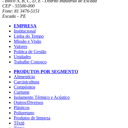
- Bloco A, B, C, D, E - Distrito Industrial de Escada
CEP - 55500-000
Fone: 81 3476-5151
Escada – PE
EMPRESA
Institucional
Linha do Tempo
Missão e Visão
Valores
Politica de Gestão
Unidades
Trabalhe Conosco
PRODUTOS POR SEGMENTO
Alimentício
Carcinicultura
Compósitos
Curtume
Isolamento Térmico e Acústico
Outros/Diversos
Plásticos
Poliuretano
Produtos de limpeza
Têxtil