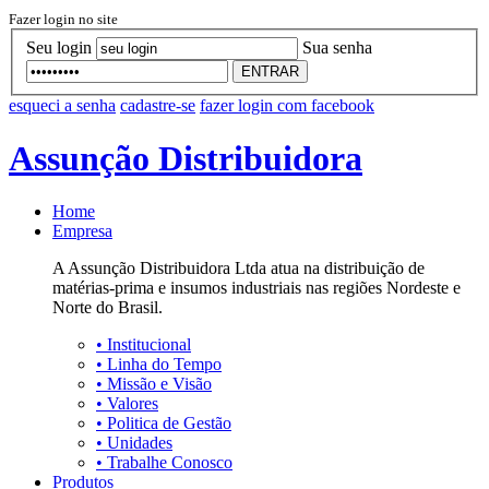
Fazer login no site
Seu login
Sua senha
ENTRAR
esqueci a senha
cadastre-se
fazer login com facebook
Assunção Distribuidora
Home
Empresa
A Assunção Distribuidora Ltda atua na distribuição de
matérias-prima e insumos industriais nas regiões Nordeste e
Norte do Brasil.
•
Institucional
•
Linha do Tempo
•
Missão e Visão
•
Valores
•
Politica de Gestão
•
Unidades
•
Trabalhe Conosco
Produtos