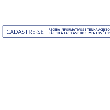
normas té
um modelo
CADASTRE-SE
RECEBA INFORMATIVOS E TENHA ACESSO
RÁPIDO À TABELAS E DOCUMENTOS ÚTEI