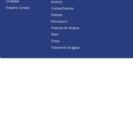
Unidades
Acústico
Trabalhe Conosco
Outros/Diversos
Plásticos
Poliuretano
Produtos de limpeza
Têxtil
Tintas
Tratamento de águas