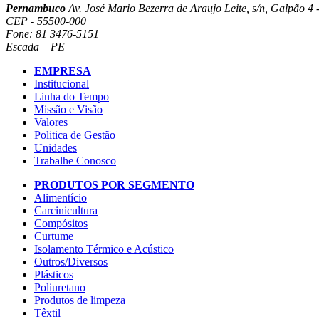
Pernambuco
Av. José Mario Bezerra de Araujo Leite, s/n, Galpão 4 -
CEP - 55500-000
Fone: 81 3476-5151
Escada – PE
EMPRESA
Institucional
Linha do Tempo
Missão e Visão
Valores
Politica de Gestão
Unidades
Trabalhe Conosco
PRODUTOS POR SEGMENTO
Alimentício
Carcinicultura
Compósitos
Curtume
Isolamento Térmico e Acústico
Outros/Diversos
Plásticos
Poliuretano
Produtos de limpeza
Têxtil