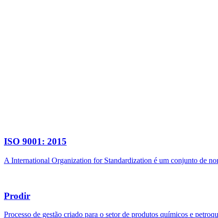
ISO 9001: 2015
A International Organization for Standardization é um conjunto de n
Prodir
Processo de gestão criado para o setor de produtos químicos e petroq