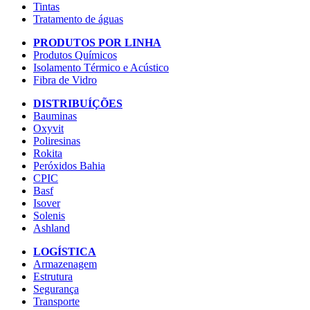
Tintas
Tratamento de águas
PRODUTOS POR LINHA
Produtos Químicos
Isolamento Térmico e Acústico
Fibra de Vidro
DISTRIBUÍÇÕES
Bauminas
Oxyvit
Poliresinas
Rokita
Peróxidos Bahia
CPIC
Basf
Isover
Solenis
Ashland
LOGÍSTICA
Armazenagem
Estrutura
Segurança
Transporte