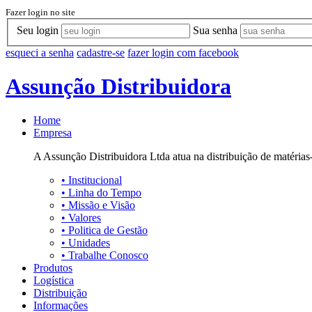
Fazer login no site
Seu login
Sua senha
esqueci a senha
cadastre-se
fazer login com facebook
Assunção Distribuidora
Home
Empresa
A Assunção Distribuidora Ltda atua na distribuição de matérias-
•
Institucional
•
Linha do Tempo
•
Missão e Visão
•
Valores
•
Politica de Gestão
•
Unidades
•
Trabalhe Conosco
Produtos
Logística
Distribuição
Informações