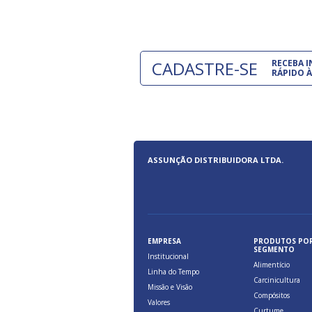
CADASTRE-SE
RECEBA 
RÁPIDO À
ASSUNÇÃO DISTRIBUIDORA LTDA.
EMPRESA
PRODUTOS PO
SEGMENTO
Institucional
Alimentício
Linha do Tempo
Carcinicultura
Missão e Visão
Compósitos
Valores
Curtume