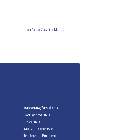
ocesso Distribuição Responsável).
Aduana Brasileira, relacionados à maior agil
previsibilidade das cargas nos fluxos do co
internacional.
o facebook
ou faça o Cadastro Manual
INFORMAÇÕES ÚTEIS
Documentos úteis
Links Úteis
Tabela de Conversões
Telefones de Emergência