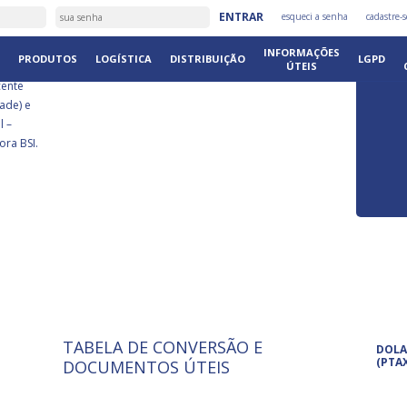
É
ENTRAR
esqueci a senha
cadastre-s
DISTRIB
INFORMAÇÕES
PRODUTOS
LOGÍSTICA
DISTRIBUIÇÃO
LGPD
ÚTEIS
cente
ade) e
l –
ora BSI.
TABELA DE CONVERSÃO E
ISO 9001: 2015
Pro
DOLA
A International Organization for
Pro
(PTA
DOCUMENTOS ÚTEIS
Standardization é um conjunto de
set
normas técnicas que estabelecem
pet