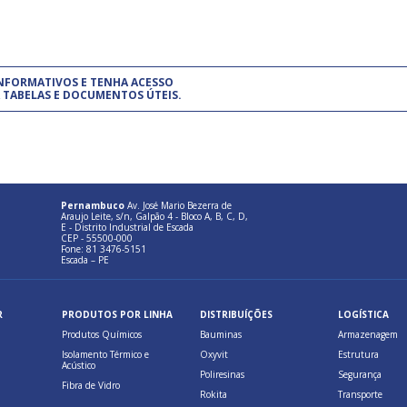
um modelo de gestão da qualidade.
(Pr
INFORMATIVOS E TENHA ACESSO
cadastre-se usando a conta d
 TABELAS E DOCUMENTOS ÚTEIS.
Pernambuco
Av. José Mario Bezerra de
Araujo Leite, s/n, Galpão 4 - Bloco A, B, C, D,
E - Distrito Industrial de Escada
CEP - 55500-000
Fone: 81 3476-5151
Escada – PE
R
PRODUTOS POR LINHA
DISTRIBUÍÇÕES
LOGÍSTICA
Produtos Químicos
Bauminas
Armazenagem
Isolamento Térmico e
Oxyvit
Estrutura
Acústico
Poliresinas
Segurança
Fibra de Vidro
Rokita
Transporte