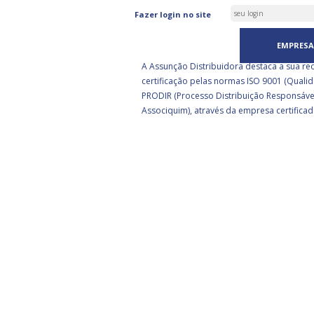
ASSUNÇÃO DISTRIBUIDORA 
Fazer login no site
CERTIFICADA PELA BSI
EMPRESA
A Assunção Distribuidora destaca a sua re
certificação pelas normas ISO 9001 (Qualid
PRODIR (Processo Distribuição Responsáve
Associquim), através da empresa certificad