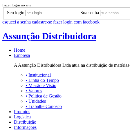
Fazer login no site
Seu login
Sua senha
esqueci a senha
cadastre-se
fazer login com facebook
Assunção Distribuidora
Home
Empresa
A Assunção Distribuidora Ltda atua na distribuição de matérias-
•
Institucional
•
Linha do Tempo
•
Missão e Visão
•
Valores
•
Politica de Gestão
•
Unidades
•
Trabalhe Conosco
Produtos
Logística
Distribuição
Informações