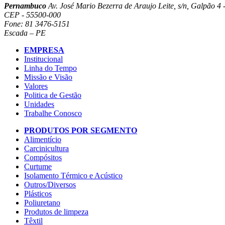
Pernambuco
Av. José Mario Bezerra de Araujo Leite, s/n, Galpão 4 -
CEP - 55500-000
Fone: 81 3476-5151
Escada – PE
EMPRESA
Institucional
Linha do Tempo
Missão e Visão
Valores
Politica de Gestão
Unidades
Trabalhe Conosco
PRODUTOS POR SEGMENTO
Alimentício
Carcinicultura
Compósitos
Curtume
Isolamento Térmico e Acústico
Outros/Diversos
Plásticos
Poliuretano
Produtos de limpeza
Têxtil