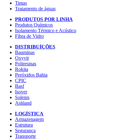
Tintas
Tratamento de águas
PRODUTOS POR LINHA
Produtos Químicos
Isolamento Térmico e Acústico
Fibra de Vidro
DISTRIBUÍÇÕES
Bauminas
Oxyvit
Poliresinas
Rokita
Peróxidos Bahia
CPIC
Basf
Isover
Solenis
Ashland
LOGÍSTICA
Armazenagem
Estrutura
Segurança
Transporte