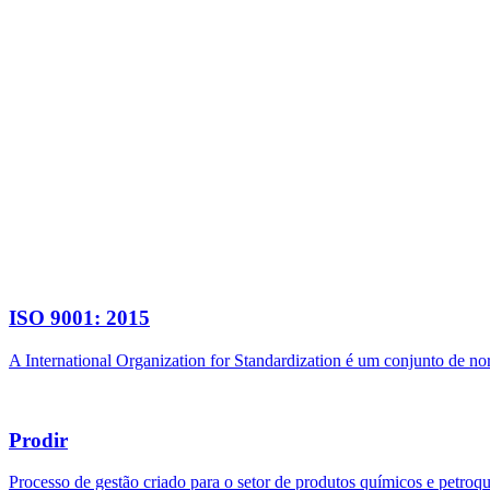
ISO 9001: 2015
A International Organization for Standardization é um conjunto de n
Prodir
Processo de gestão criado para o setor de produtos químicos e petroq