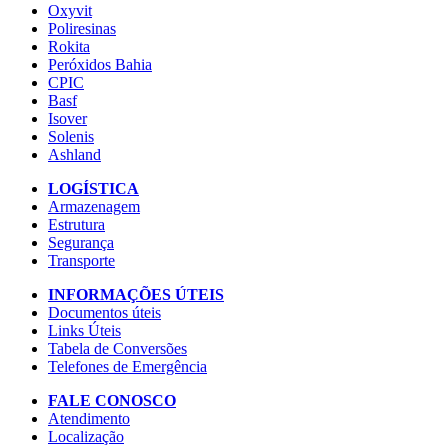
Oxyvit
Poliresinas
Rokita
Peróxidos Bahia
CPIC
Basf
Isover
Solenis
Ashland
LOGÍSTICA
Armazenagem
Estrutura
Segurança
Transporte
INFORMAÇÕES ÚTEIS
Documentos úteis
Links Úteis
Tabela de Conversões
Telefones de Emergência
FALE CONOSCO
Atendimento
Localização