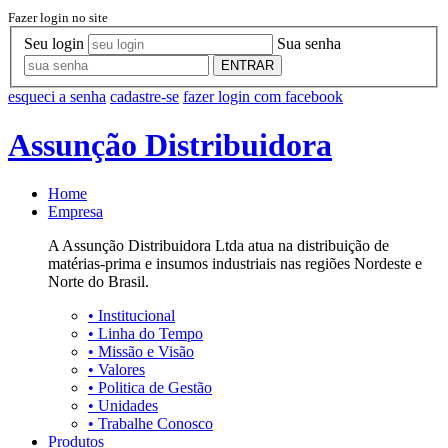
Fazer login no site
Seu login
Sua senha
ENTRAR
esqueci a senha
cadastre-se
fazer login com facebook
Assunção Distribuidora
Home
Empresa
A Assunção Distribuidora Ltda atua na distribuição de
matérias-prima e insumos industriais nas regiões Nordeste e
Norte do Brasil.
•
Institucional
•
Linha do Tempo
•
Missão e Visão
•
Valores
•
Politica de Gestão
•
Unidades
•
Trabalhe Conosco
Produtos