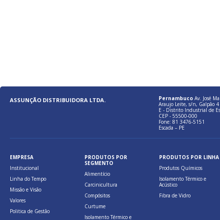
Pernambuco
Av. José Ma
ASSUNÇÃO DISTRIBUIDORA LTDA.
Araujo Leite, s/n, Galpão 4 
E - Distrito Industrial de E
CEP - 55500-000
Fone: 81 3476-5151
Escada – PE
EMPRESA
PRODUTOS POR
PRODUTOS POR LINHA
SEGMENTO
Institucional
Produtos Químicos
Alimentício
Linha do Tempo
Isolamento Térmico e
Carcinicultura
Acústico
Missão e Visão
Compósitos
Fibra de Vidro
Valores
Curtume
Politica de Gestão
Isolamento Térmico e