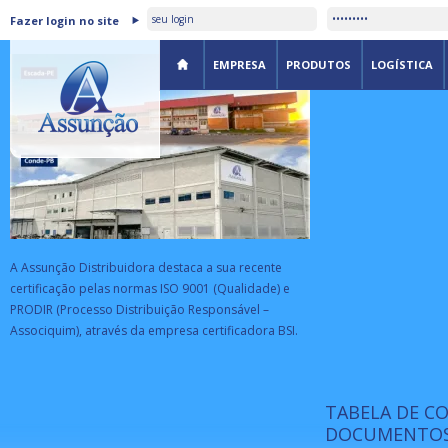
ASSUNÇÃO DISTRIBUIDORA É
Fazer login no site
CERTIFICADA PELA BSI
EMPRESA
PRODUTOS
LOGÍSTICA
A Assunção Distribuidora destaca a sua recente
certificação pelas normas ISO 9001 (Qualidade) e
PRODIR (Processo Distribuição Responsável –
Associquim), através da empresa certificadora BSI.
TABELA DE C
ISO 9001:
da
A Internat
DOCUMENTOS
Standardiz