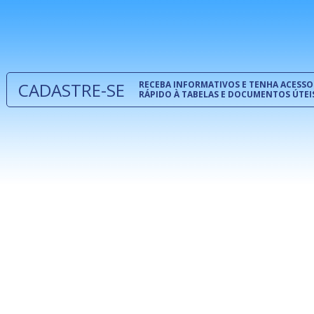
normas té
 e
um modelo
o
CADASTRE-SE
RECEBA INFORMATIVOS E TENHA ACESSO
RÁPIDO À TABELAS E DOCUMENTOS ÚTEI