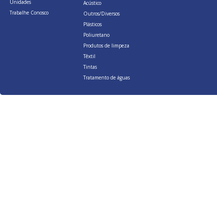
Unidades
Acústico
Trabalhe Conosco
Outros/Diversos
Plásticos
Poliuretano
Produtos de limpeza
Têxtil
Tintas
Tratamento de águas