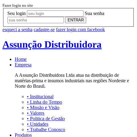
Fazer login no site
Seu login
Sua senha
ENTRAR
esqueci a senha
cadastre-se
fazer login com facebook
Assunção Distribuidora
Home
Empresa
A Assunção Distribuidora Ltda atua na distribuição de
matérias-prima e insumos industriais nas regiões Nordeste e
Norte do Brasil.
•
Institucional
•
Linha do Tempo
•
Missão e Visão
•
Valores
•
Politica de Gestão
•
Unidades
•
Trabalhe Conosco
Produtos