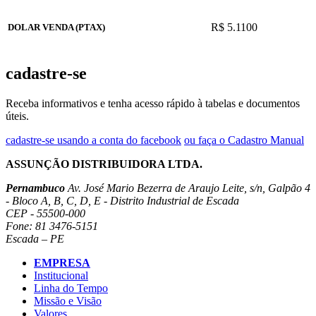
R$ 5.1100
DOLAR VENDA (PTAX)
cadastre-se
Receba informativos e tenha acesso rápido à tabelas e documentos
úteis.
cadastre-se usando a conta do facebook
ou faça o Cadastro Manual
ASSUNÇÃO DISTRIBUIDORA LTDA.
Pernambuco
Av. José Mario Bezerra de Araujo Leite, s/n, Galpão 4
- Bloco A, B, C, D, E - Distrito Industrial de Escada
CEP - 55500-000
Fone: 81 3476-5151
Escada – PE
EMPRESA
Institucional
Linha do Tempo
Missão e Visão
Valores