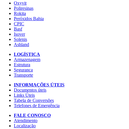
Oxyvit
Poliresinas
Rokita
Peróxidos Bahia
CPIC
Basf
Isover
Solenis
Ashland
LOGÍSTICA
Armazenagem
Estrutura
Segurança
Transporte
INFORMAÇÕES ÚTEIS
Documentos úteis
Links Úteis
Tabela de Conversões
Telefones de Emergência
FALE CONOSCO
Atendimento
Localização