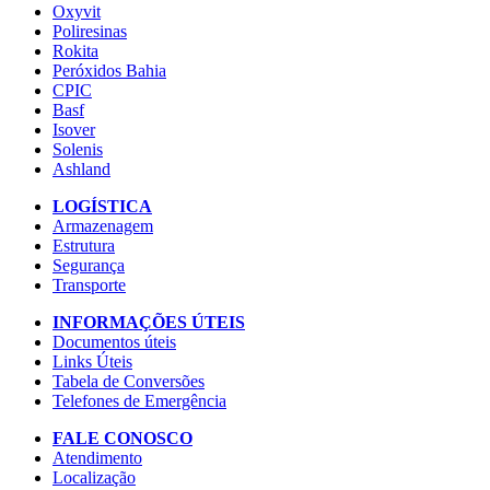
Oxyvit
Poliresinas
Rokita
Peróxidos Bahia
CPIC
Basf
Isover
Solenis
Ashland
LOGÍSTICA
Armazenagem
Estrutura
Segurança
Transporte
INFORMAÇÕES ÚTEIS
Documentos úteis
Links Úteis
Tabela de Conversões
Telefones de Emergência
FALE CONOSCO
Atendimento
Localização