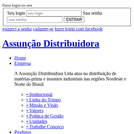
Fazer login no site
Seu login
Sua senha
ENTRAR
esqueci a senha
cadastre-se
fazer login com facebook
Assunção Distribuidora
Home
Empresa
A Assunção Distribuidora Ltda atua na distribuição de
matérias-prima e insumos industriais nas regiões Nordeste e
Norte do Brasil.
•
Institucional
•
Linha do Tempo
•
Missão e Visão
•
Valores
•
Politica de Gestão
•
Unidades
•
Trabalhe Conosco
Produtos