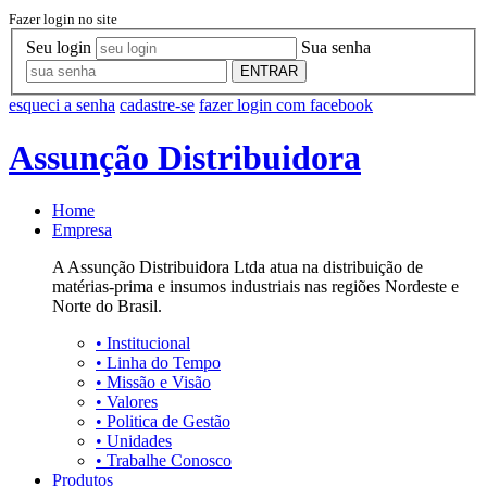
Fazer login no site
Seu login
Sua senha
ENTRAR
esqueci a senha
cadastre-se
fazer login com facebook
Assunção Distribuidora
Home
Empresa
A Assunção Distribuidora Ltda atua na distribuição de
matérias-prima e insumos industriais nas regiões Nordeste e
Norte do Brasil.
•
Institucional
•
Linha do Tempo
•
Missão e Visão
•
Valores
•
Politica de Gestão
•
Unidades
•
Trabalhe Conosco
Produtos