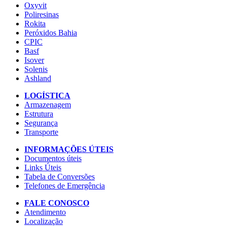
Oxyvit
Poliresinas
Rokita
Peróxidos Bahia
CPIC
Basf
Isover
Solenis
Ashland
LOGÍSTICA
Armazenagem
Estrutura
Segurança
Transporte
INFORMAÇÕES ÚTEIS
Documentos úteis
Links Úteis
Tabela de Conversões
Telefones de Emergência
FALE CONOSCO
Atendimento
Localização