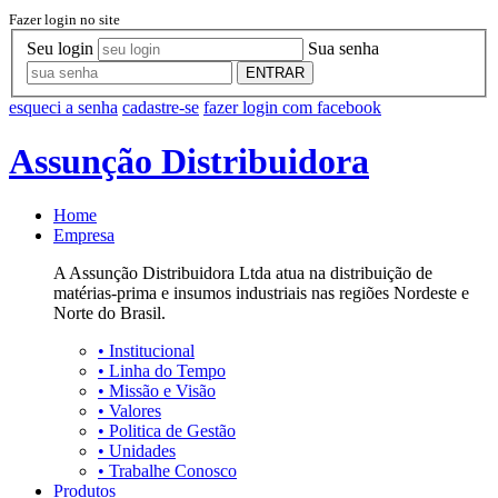
Fazer login no site
Seu login
Sua senha
ENTRAR
esqueci a senha
cadastre-se
fazer login com facebook
Assunção Distribuidora
Home
Empresa
A Assunção Distribuidora Ltda atua na distribuição de
matérias-prima e insumos industriais nas regiões Nordeste e
Norte do Brasil.
•
Institucional
•
Linha do Tempo
•
Missão e Visão
•
Valores
•
Politica de Gestão
•
Unidades
•
Trabalhe Conosco
Produtos