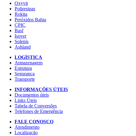
Oxyvit
Poliresinas
Rokita
Peróxidos Bahia
CPIC
Basf
Isover
Solenis
Ashland
LOGÍSTICA
Armazenagem
Estrutura
Segurança
Transporte
INFORMAÇÕES ÚTEIS
Documentos úteis
Links Úteis
Tabela de Conversões
Telefones de Emergência
FALE CONOSCO
Atendimento
Localização