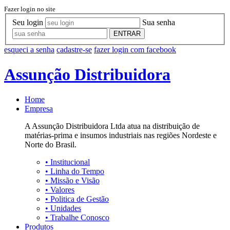
Fazer login no site
Seu login
Sua senha
ENTRAR
esqueci a senha
cadastre-se
fazer login com facebook
Assunção Distribuidora
Home
Empresa
A Assunção Distribuidora Ltda atua na distribuição de
matérias-prima e insumos industriais nas regiões Nordeste e
Norte do Brasil.
•
Institucional
•
Linha do Tempo
•
Missão e Visão
•
Valores
•
Politica de Gestão
•
Unidades
•
Trabalhe Conosco
Produtos