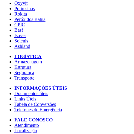
Oxyvit
Poliresinas
Rokita
Peróxidos Bahia
CPIC
Basf
Isover
Solenis
Ashland
LOGÍSTICA
Armazenagem
Estrutura
Segurança
Transporte
INFORMAÇÕES ÚTEIS
Documentos úteis
Links Úteis
Tabela de Conversões
Telefones de Emergência
FALE CONOSCO
Atendimento
Localização