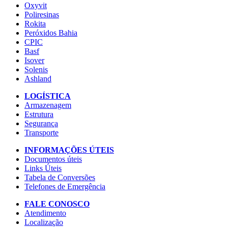
Oxyvit
Poliresinas
Rokita
Peróxidos Bahia
CPIC
Basf
Isover
Solenis
Ashland
LOGÍSTICA
Armazenagem
Estrutura
Segurança
Transporte
INFORMAÇÕES ÚTEIS
Documentos úteis
Links Úteis
Tabela de Conversões
Telefones de Emergência
FALE CONOSCO
Atendimento
Localização