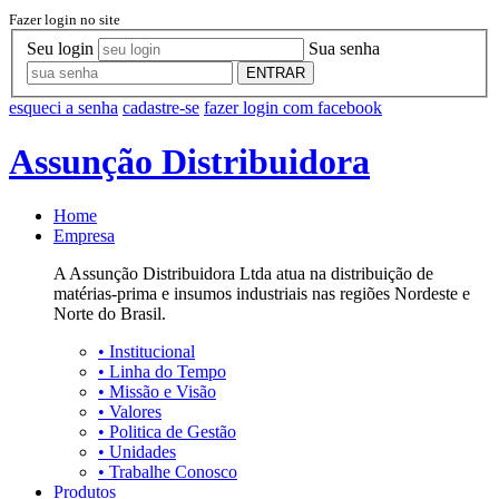
Fazer login no site
Seu login
Sua senha
ENTRAR
esqueci a senha
cadastre-se
fazer login com facebook
Assunção Distribuidora
Home
Empresa
A Assunção Distribuidora Ltda atua na distribuição de
matérias-prima e insumos industriais nas regiões Nordeste e
Norte do Brasil.
•
Institucional
•
Linha do Tempo
•
Missão e Visão
•
Valores
•
Politica de Gestão
•
Unidades
•
Trabalhe Conosco
Produtos