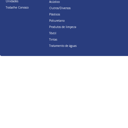
Unidades
Acústico
Trabalhe Conosco
Outros/Diversos
Plásticos
Poliuretano
Produtos de limpeza
Têxtil
Tintas
Tratamento de águas