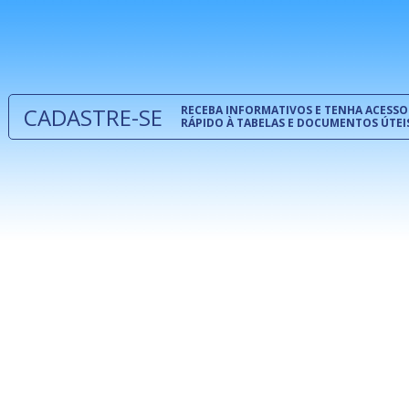
normas té
 e
um modelo
o
CADASTRE-SE
RECEBA INFORMATIVOS E TENHA ACESSO
RÁPIDO À TABELAS E DOCUMENTOS ÚTEI