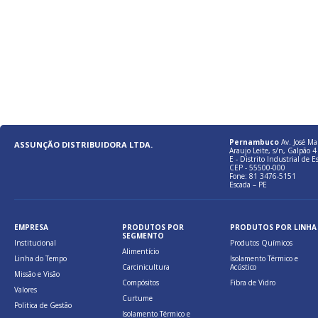
Pernambuco
Av. José Ma
ASSUNÇÃO DISTRIBUIDORA LTDA.
Araujo Leite, s/n, Galpão 4 
E - Distrito Industrial de E
CEP - 55500-000
Fone: 81 3476-5151
Escada – PE
EMPRESA
PRODUTOS POR
PRODUTOS POR LINHA
SEGMENTO
Institucional
Produtos Químicos
Alimentício
Linha do Tempo
Isolamento Térmico e
Carcinicultura
Acústico
Missão e Visão
Compósitos
Fibra de Vidro
Valores
Curtume
Politica de Gestão
Isolamento Térmico e