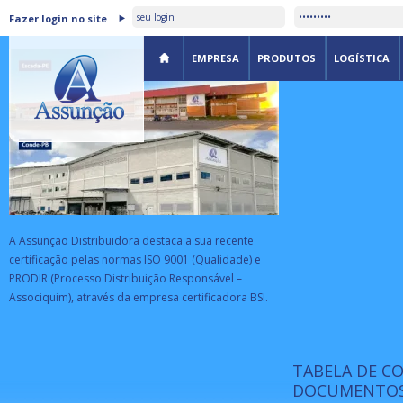
ASSUNÇÃO DISTRIBUIDORA É
Fazer login no site
CERTIFICADA PELA BSI
EMPRESA
PRODUTOS
LOGÍSTICA
A Assunção Distribuidora destaca a sua recente
certificação pelas normas ISO 9001 (Qualidade) e
PRODIR (Processo Distribuição Responsável –
Associquim), através da empresa certificadora BSI.
TABELA DE C
ISO 9001:
da
A Internat
DOCUMENTOS
Standardiz