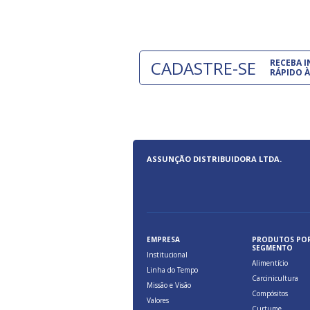
CADASTRE-SE
RECEBA 
RÁPIDO À
ASSUNÇÃO DISTRIBUIDORA LTDA.
EMPRESA
PRODUTOS PO
SEGMENTO
Institucional
Alimentício
Linha do Tempo
Carcinicultura
Missão e Visão
Compósitos
Valores
Curtume