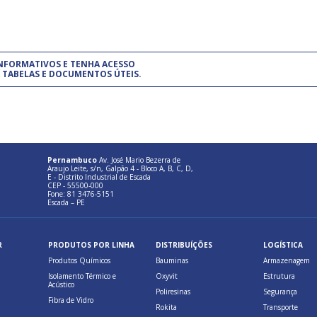
um modelo de gestão da qualidade.
(Pr
INFORMATIVOS E TENHA ACESSO
cadastre-se usando a conta d
 TABELAS E DOCUMENTOS ÚTEIS.
Pernambuco
Av. José Mario Bezerra de
Araujo Leite, s/n, Galpão 4 - Bloco A, B, C, D,
E - Distrito Industrial de Escada
CEP - 55500-000
Fone: 81 3476-5151
Escada – PE
R
PRODUTOS POR LINHA
DISTRIBUÍÇÕES
LOGÍSTICA
Produtos Químicos
Bauminas
Armazenagem
Isolamento Térmico e
Oxyvit
Estrutura
Acústico
Poliresinas
Segurança
Fibra de Vidro
Rokita
Transporte