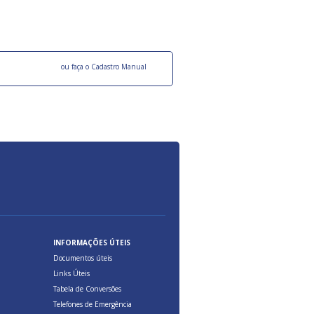
ocesso Distribuição Responsável).
Aduana Brasileira, relacionados à maior agil
previsibilidade das cargas nos fluxos do co
internacional.
o facebook
ou faça o Cadastro Manual
INFORMAÇÕES ÚTEIS
Documentos úteis
Links Úteis
Tabela de Conversões
Telefones de Emergência