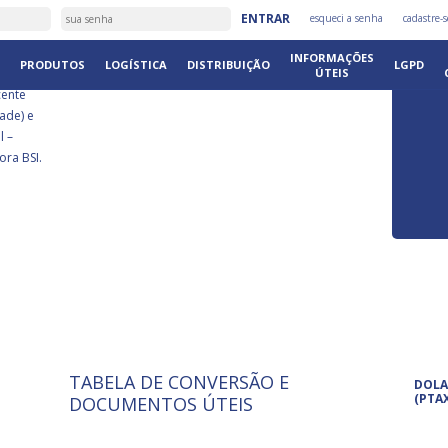
É
ENTRAR
esqueci a senha
cadastre-s
DISTRIB
INFORMAÇÕES
PRODUTOS
LOGÍSTICA
DISTRIBUIÇÃO
LGPD
ÚTEIS
cente
ade) e
l –
ora BSI.
TABELA DE CONVERSÃO E
ISO 9001: 2015
Pro
DOLA
A International Organization for
Pro
(PTA
DOCUMENTOS ÚTEIS
Standardization é um conjunto de
set
normas técnicas que estabelecem
pet