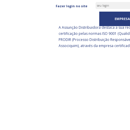
ASSUNÇÃO DISTRIBUIDORA 
Fazer login no site
CERTIFICADA PELA BSI
EMPRESA
A Assunção Distribuidora destaca a sua re
certificação pelas normas ISO 9001 (Qualid
PRODIR (Processo Distribuição Responsáve
Associquim), através da empresa certificad