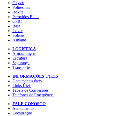
Oxyvit
Poliresinas
Rokita
Peróxidos Bahia
CPIC
Basf
Isover
Solenis
Ashland
LOGÍSTICA
Armazenagem
Estrutura
Segurança
Transporte
INFORMAÇÕES ÚTEIS
Documentos úteis
Links Úteis
Tabela de Conversões
Telefones de Emergência
FALE CONOSCO
Atendimento
Localização