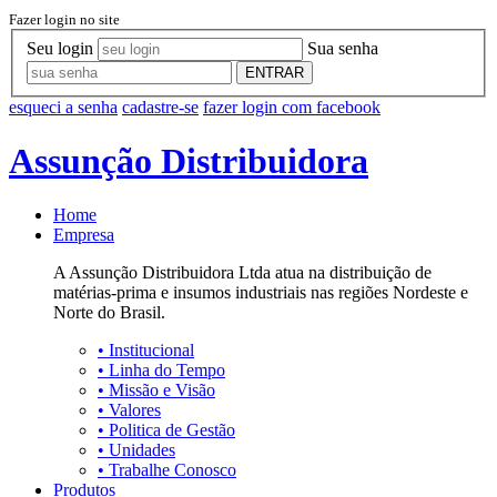
Fazer login no site
Seu login
Sua senha
ENTRAR
esqueci a senha
cadastre-se
fazer login com facebook
Assunção Distribuidora
Home
Empresa
A Assunção Distribuidora Ltda atua na distribuição de
matérias-prima e insumos industriais nas regiões Nordeste e
Norte do Brasil.
•
Institucional
•
Linha do Tempo
•
Missão e Visão
•
Valores
•
Politica de Gestão
•
Unidades
•
Trabalhe Conosco
Produtos