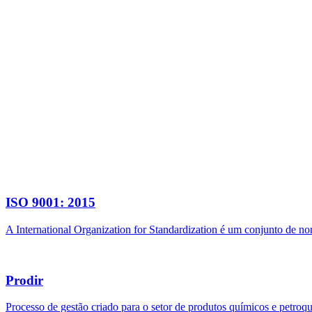
ISO 9001: 2015
A International Organization for Standardization é um conjunto de n
Prodir
Processo de gestão criado para o setor de produtos químicos e petroq