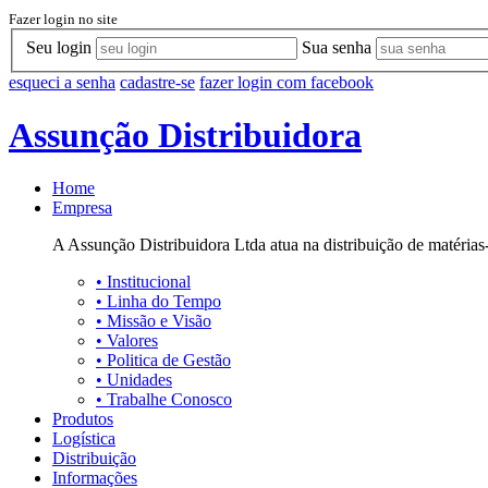
Fazer login no site
Seu login
Sua senha
esqueci a senha
cadastre-se
fazer login com facebook
Assunção Distribuidora
Home
Empresa
A Assunção Distribuidora Ltda atua na distribuição de matérias-
•
Institucional
•
Linha do Tempo
•
Missão e Visão
•
Valores
•
Politica de Gestão
•
Unidades
•
Trabalhe Conosco
Produtos
Logística
Distribuição
Informações