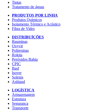
Tintas
Tratamento de águas
PRODUTOS POR LINHA
Produtos Químicos
Isolamento Térmico e Acústico
Fibra de Vidro
DISTRIBUÍÇÕES
Bauminas
Oxyvit
Poliresinas
Rokita
Peróxidos Bahia
CPIC
Basf
Isover
Solenis
Ashland
LOGÍSTICA
Armazenagem
Estrutura
Segurança
Transporte