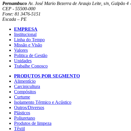
Pernambuco
Av. José Mario Bezerra de Araujo Leite, s/n, Galpão 4 -
CEP - 55500-000
Fone: 81 3476-5151
Escada – PE
EMPRESA
Institucional
Linha do Tempo
Missão e Visão
Valores
Politica de Gestão
Unidades
Trabalhe Conosco
PRODUTOS POR SEGMENTO
Alimentício
Carcinicultura
Compósitos
Curtume
Isolamento Térmico e Acústico
Outros/Diversos
Plásticos
Poliuretano
Produtos de limpeza
Têxtil