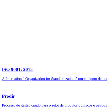
ISO 9001: 2015
A International Organization for Standardization é um conjunto de n
Prodir
Processo de gestão criado para o setor de produtos químicos e petroq