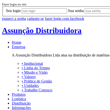
Fazer login no site
Seu login
Sua senha
esqueci a senha
cadastre-se
fazer login com facebook
Assunção Distribuidora
Home
Empresa
A Assunção Distribuidora Ltda atua na distribuição de matérias-
•
Institucional
•
Linha do Tempo
•
Missão e Visão
•
Valores
•
Politica de Gestão
•
Unidades
•
Trabalhe Conosco
Produtos
Logística
Distribuição
Informações