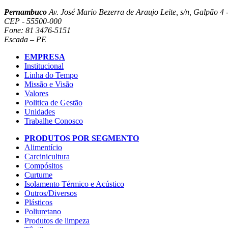
Pernambuco
Av. José Mario Bezerra de Araujo Leite, s/n, Galpão 4 -
CEP - 55500-000
Fone: 81 3476-5151
Escada – PE
EMPRESA
Institucional
Linha do Tempo
Missão e Visão
Valores
Politica de Gestão
Unidades
Trabalhe Conosco
PRODUTOS POR SEGMENTO
Alimentício
Carcinicultura
Compósitos
Curtume
Isolamento Térmico e Acústico
Outros/Diversos
Plásticos
Poliuretano
Produtos de limpeza