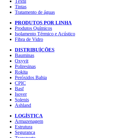
Têxtil
Tintas
Tratamento de águas
PRODUTOS POR LINHA
Produtos Químicos
Isolamento Térmico e Acústico
Fibra de Vidro
DISTRIBUÍÇÕES
Bauminas
Oxyvit
Poliresinas
Rokita
Peróxidos Bahia
CPIC
Basf
Isover
Solenis
Ashland
LOGÍSTICA
Armazenagem
Estrutura
Segurança
Transporte