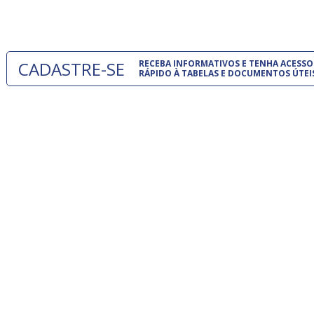
um modelo
CADASTRE-SE
RECEBA INFORMATIVOS E TENHA ACESSO
RÁPIDO À TABELAS E DOCUMENTOS ÚTEI