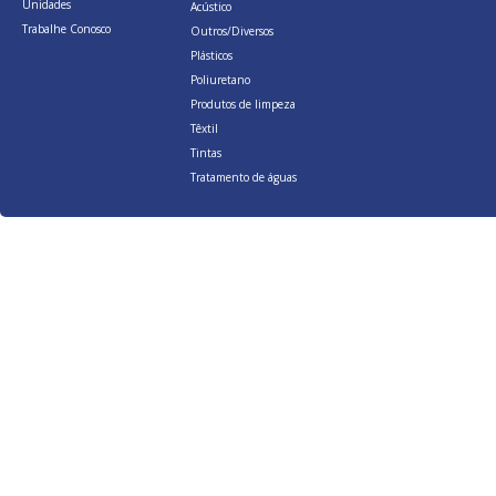
Unidades
Acústico
Trabalhe Conosco
Outros/Diversos
Plásticos
Poliuretano
Produtos de limpeza
Têxtil
Tintas
Tratamento de águas