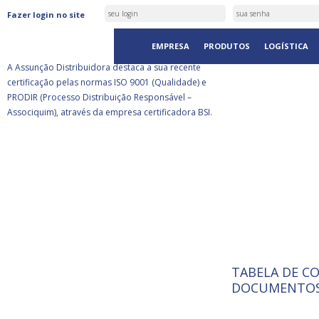
ASSUNÇÃO DISTRIBUIDORA É
Fazer login no site
CERTIFICADA PELA BSI
EMPRESA
PRODUTOS
LOGÍSTICA
A Assunção Distribuidora destaca a sua recente
certificação pelas normas ISO 9001 (Qualidade) e
PRODIR (Processo Distribuição Responsável –
Associquim), através da empresa certificadora BSI.
TABELA DE C
ISO 9001:
A Internat
DOCUMENTOS
Standardiz
normas té