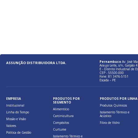
Pernambuco
Av. José Ma
ASSUNÇÃO DISTRIBUIDORA LTDA.
Araujo Leite, s/n, Galpão 4 
E - Distrito Industrial de E
CEP - 55500-000
Fone: 81 3476-5151
Escada – PE
EMPRESA
PRODUTOS POR
PRODUTOS POR LINHA
SEGMENTO
Institucional
Produtos Químicos
Alimentício
Linha do Tempo
Isolamento Térmico e
Carcinicultura
Acústico
Missão e Visão
Compósitos
Fibra de Vidro
Valores
Curtume
Politica de Gestão
Isolamento Térmico e