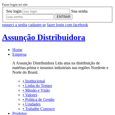
Fazer login no site
Seu login
Sua senha
ENTRAR
esqueci a senha
cadastre-se
fazer login com facebook
Assunção Distribuidora
Home
Empresa
A Assunção Distribuidora Ltda atua na distribuição de
matérias-prima e insumos industriais nas regiões Nordeste e
Norte do Brasil.
•
Institucional
•
Linha do Tempo
•
Missão e Visão
•
Valores
•
Politica de Gestão
•
Unidades
•
Trabalhe Conosco
Produtos