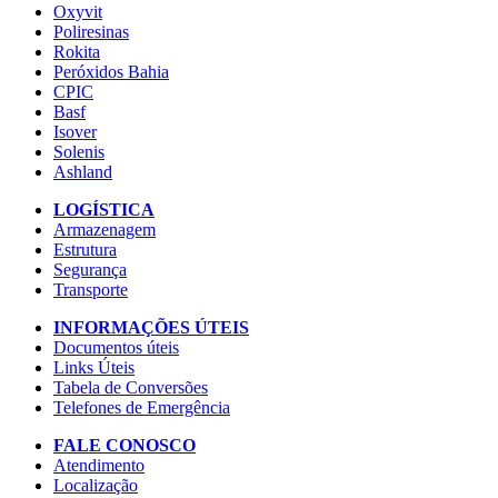
Oxyvit
Poliresinas
Rokita
Peróxidos Bahia
CPIC
Basf
Isover
Solenis
Ashland
LOGÍSTICA
Armazenagem
Estrutura
Segurança
Transporte
INFORMAÇÕES ÚTEIS
Documentos úteis
Links Úteis
Tabela de Conversões
Telefones de Emergência
FALE CONOSCO
Atendimento
Localização