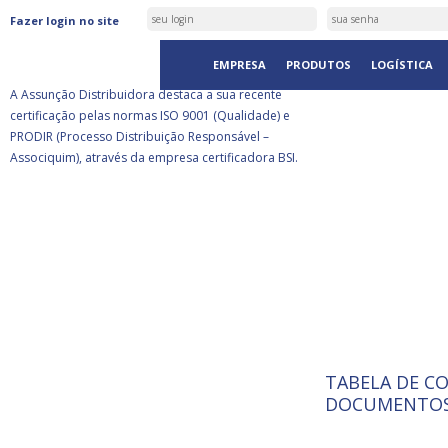
ASSUNÇÃO DISTRIBUIDORA É
Fazer login no site
CERTIFICADA PELA BSI
EMPRESA
PRODUTOS
LOGÍSTICA
A Assunção Distribuidora destaca a sua recente
certificação pelas normas ISO 9001 (Qualidade) e
PRODIR (Processo Distribuição Responsável –
Associquim), através da empresa certificadora BSI.
TABELA DE C
ISO 9001:
A Internat
DOCUMENTOS
Standardiz
normas té