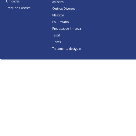
Unidades
Acústico
Trabalhe Conosco
Outros/Diversos
Plásticos
Poliuretano
Produtos de limpeza
Têxtil
Tintas
Tratamento de águas