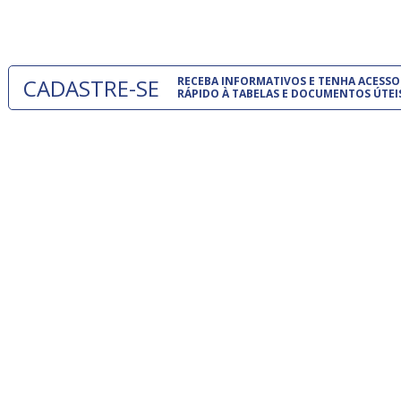
um modelo
CADASTRE-SE
RECEBA INFORMATIVOS E TENHA ACESSO
RÁPIDO À TABELAS E DOCUMENTOS ÚTEI