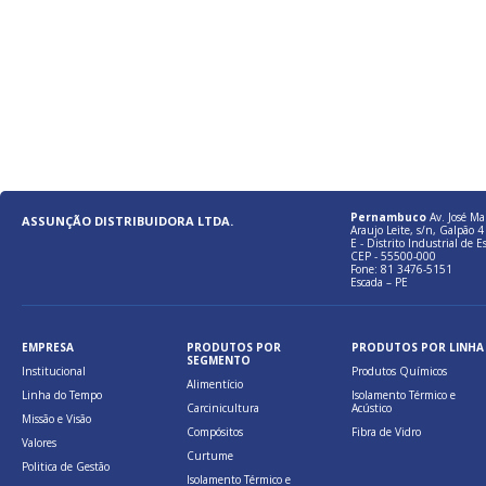
Pernambuco
Av. José Ma
ASSUNÇÃO DISTRIBUIDORA LTDA.
Araujo Leite, s/n, Galpão 4 
E - Distrito Industrial de E
CEP - 55500-000
Fone: 81 3476-5151
Escada – PE
EMPRESA
PRODUTOS POR
PRODUTOS POR LINHA
SEGMENTO
Institucional
Produtos Químicos
Alimentício
Linha do Tempo
Isolamento Térmico e
Carcinicultura
Acústico
Missão e Visão
Compósitos
Fibra de Vidro
Valores
Curtume
Politica de Gestão
Isolamento Térmico e