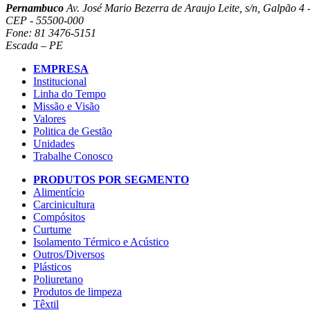
Pernambuco
Av. José Mario Bezerra de Araujo Leite, s/n, Galpão 4 -
CEP - 55500-000
Fone: 81 3476-5151
Escada – PE
EMPRESA
Institucional
Linha do Tempo
Missão e Visão
Valores
Politica de Gestão
Unidades
Trabalhe Conosco
PRODUTOS POR SEGMENTO
Alimentício
Carcinicultura
Compósitos
Curtume
Isolamento Térmico e Acústico
Outros/Diversos
Plásticos
Poliuretano
Produtos de limpeza
Têxtil