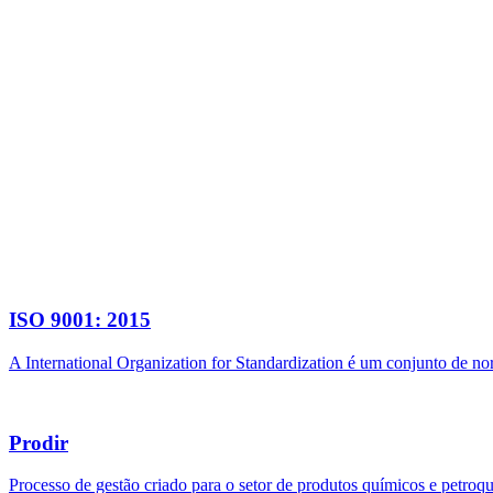
ISO 9001: 2015
A International Organization for Standardization é um conjunto de n
Prodir
Processo de gestão criado para o setor de produtos químicos e petroq