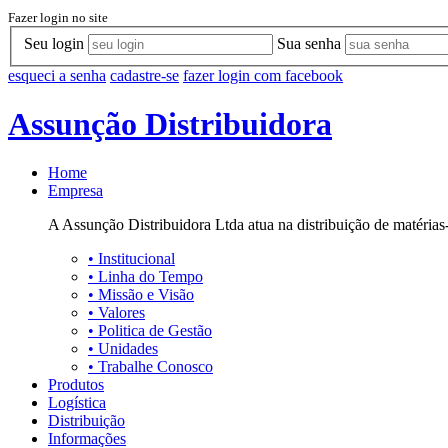
Fazer login no site
Seu login
Sua senha
esqueci a senha
cadastre-se
fazer login com facebook
Assunção Distribuidora
Home
Empresa
A Assunção Distribuidora Ltda atua na distribuição de matérias-
•
Institucional
•
Linha do Tempo
•
Missão e Visão
•
Valores
•
Politica de Gestão
•
Unidades
•
Trabalhe Conosco
Produtos
Logística
Distribuição
Informações