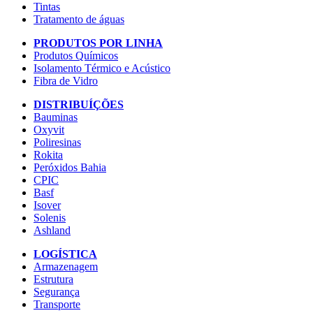
Tintas
Tratamento de águas
PRODUTOS POR LINHA
Produtos Químicos
Isolamento Térmico e Acústico
Fibra de Vidro
DISTRIBUÍÇÕES
Bauminas
Oxyvit
Poliresinas
Rokita
Peróxidos Bahia
CPIC
Basf
Isover
Solenis
Ashland
LOGÍSTICA
Armazenagem
Estrutura
Segurança
Transporte