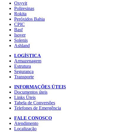
Oxyvit
Poliresinas
Rokita
Peróxidos Bahia
CPIC
Basf
Isover
Solenis
Ashland
LOGÍSTICA
Armazenagem
Estrutura
Segurança
Transporte
INFORMAÇÕES ÚTEIS
Documentos úteis
Links Úteis
Tabela de Conversões
Telefones de Emergência
FALE CONOSCO
Atendimento
Localização