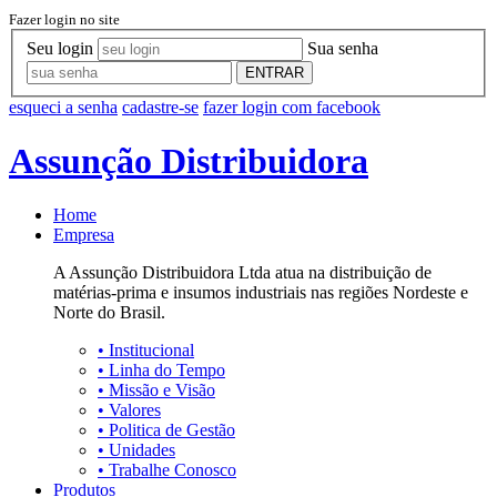
Fazer login no site
Seu login
Sua senha
ENTRAR
esqueci a senha
cadastre-se
fazer login com facebook
Assunção Distribuidora
Home
Empresa
A Assunção Distribuidora Ltda atua na distribuição de
matérias-prima e insumos industriais nas regiões Nordeste e
Norte do Brasil.
•
Institucional
•
Linha do Tempo
•
Missão e Visão
•
Valores
•
Politica de Gestão
•
Unidades
•
Trabalhe Conosco
Produtos