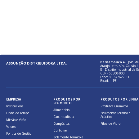
Pernambuco
Av. José Ma
ASSUNÇÃO DISTRIBUIDORA LTDA.
Araujo Leite, s/n, Galpão 4 
E - Distrito Industrial de E
CEP - 55500-000
Fone: 81 3476-5151
Escada – PE
EMPRESA
PRODUTOS POR
PRODUTOS POR LINHA
SEGMENTO
Institucional
Produtos Químicos
Alimentício
Linha do Tempo
Isolamento Térmico e
Carcinicultura
Acústico
Missão e Visão
Compósitos
Fibra de Vidro
Valores
Curtume
Politica de Gestão
Isolamento Térmico e