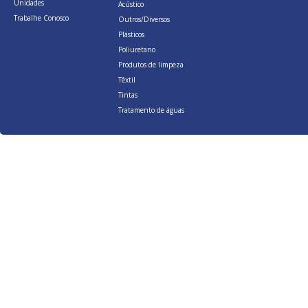
Unidades
Acústico
Trabalhe Conosco
Outros/Diversos
Plásticos
Poliuretano
Produtos de limpeza
Têxtil
Tintas
Tratamento de águas