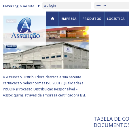
ASSUNÇÃO DISTRIBUIDORA É
Fazer login no site
CERTIFICADA PELA BSI
EMPRESA
PRODUTOS
LOGÍSTICA
A Assunção Distribuidora destaca a sua recente
certificação pelas normas ISO 9001 (Qualidade) e
PRODIR (Processo Distribuição Responsável –
Associquim), através da empresa certificadora BSI.
TABELA DE C
ISO 9001:
da
A Internat
DOCUMENTOS
Standardiz