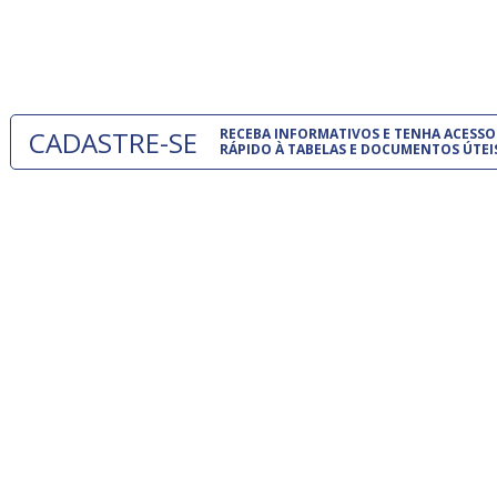
normas té
 e
um modelo
o
CADASTRE-SE
RECEBA INFORMATIVOS E TENHA ACESSO
RÁPIDO À TABELAS E DOCUMENTOS ÚTEI