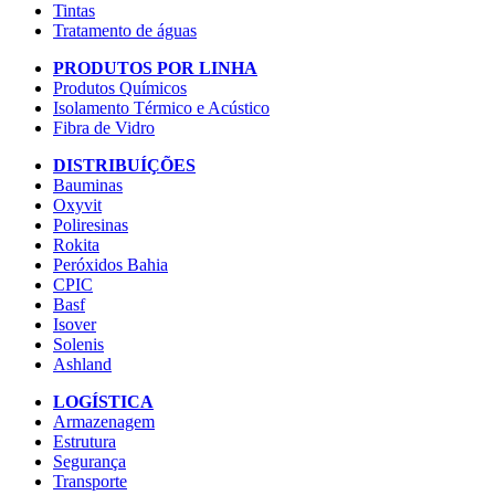
Tintas
Tratamento de águas
PRODUTOS POR LINHA
Produtos Químicos
Isolamento Térmico e Acústico
Fibra de Vidro
DISTRIBUÍÇÕES
Bauminas
Oxyvit
Poliresinas
Rokita
Peróxidos Bahia
CPIC
Basf
Isover
Solenis
Ashland
LOGÍSTICA
Armazenagem
Estrutura
Segurança
Transporte