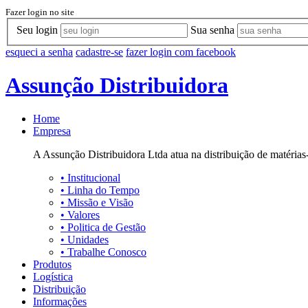
Fazer login no site
Seu login
Sua senha
esqueci a senha
cadastre-se
fazer login com facebook
Assunção Distribuidora
Home
Empresa
A Assunção Distribuidora Ltda atua na distribuição de matérias-
•
Institucional
•
Linha do Tempo
•
Missão e Visão
•
Valores
•
Politica de Gestão
•
Unidades
•
Trabalhe Conosco
Produtos
Logística
Distribuição
Informações