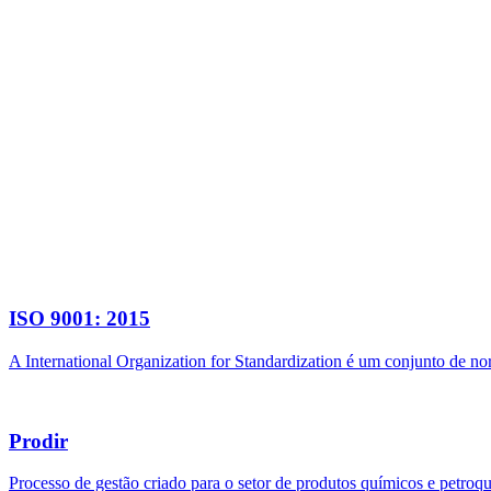
ISO 9001: 2015
A International Organization for Standardization é um conjunto de n
Prodir
Processo de gestão criado para o setor de produtos químicos e petroq