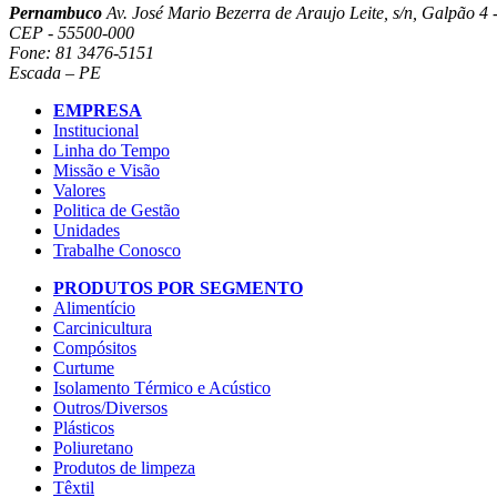
Pernambuco
Av. José Mario Bezerra de Araujo Leite, s/n, Galpão 4 -
CEP - 55500-000
Fone: 81 3476-5151
Escada – PE
EMPRESA
Institucional
Linha do Tempo
Missão e Visão
Valores
Politica de Gestão
Unidades
Trabalhe Conosco
PRODUTOS POR SEGMENTO
Alimentício
Carcinicultura
Compósitos
Curtume
Isolamento Térmico e Acústico
Outros/Diversos
Plásticos
Poliuretano
Produtos de limpeza
Têxtil