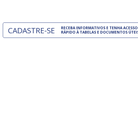
um modelo
CADASTRE-SE
RECEBA INFORMATIVOS E TENHA ACESSO
RÁPIDO À TABELAS E DOCUMENTOS ÚTEI