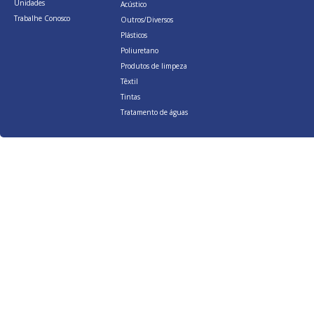
Unidades
Acústico
Trabalhe Conosco
Outros/Diversos
Plásticos
Poliuretano
Produtos de limpeza
Têxtil
Tintas
Tratamento de águas