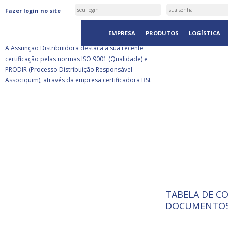
ASSUNÇÃO DISTRIBUIDORA É
Fazer login no site
CERTIFICADA PELA BSI
EMPRESA
PRODUTOS
LOGÍSTICA
A Assunção Distribuidora destaca a sua recente
certificação pelas normas ISO 9001 (Qualidade) e
PRODIR (Processo Distribuição Responsável –
Associquim), através da empresa certificadora BSI.
TABELA DE C
ISO 9001:
A Internat
DOCUMENTOS
Standardiz
normas té