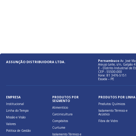
Pernambuco
Av. José Ma
ASSUNÇÃO DISTRIBUIDORA LTDA.
Araujo Leite, s/n, Galpão 4 
E - Distrito Industrial de E
CEP - 55500-000
Fone: 81 3476-5151
Escada – PE
EMPRESA
PRODUTOS POR
PRODUTOS POR LINHA
SEGMENTO
Institucional
Produtos Químicos
Alimentício
Linha do Tempo
Isolamento Térmico e
Carcinicultura
Acústico
Missão e Visão
Compósitos
Fibra de Vidro
Valores
Curtume
Politica de Gestão
Isolamento Térmico e