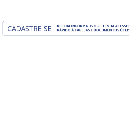
um modelo
CADASTRE-SE
RECEBA INFORMATIVOS E TENHA ACESSO
RÁPIDO À TABELAS E DOCUMENTOS ÚTEI