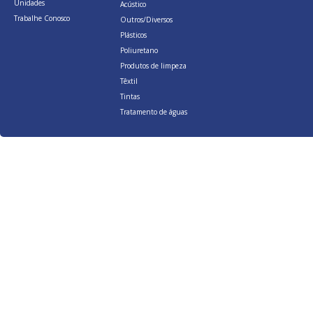
Unidades
Acústico
Trabalhe Conosco
Outros/Diversos
Plásticos
Poliuretano
Produtos de limpeza
Têxtil
Tintas
Tratamento de águas