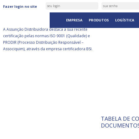
ASSUNÇÃO DISTRIBUIDORA É
Fazer login no site
CERTIFICADA PELA BSI
EMPRESA
PRODUTOS
LOGÍSTICA
A Assunção Distribuidora destaca a sua recente
certificação pelas normas ISO 9001 (Qualidade) e
PRODIR (Processo Distribuição Responsável –
Associquim), através da empresa certificadora BSI.
TABELA DE C
ISO 9001:
A Internat
DOCUMENTOS
Standardiz
normas té