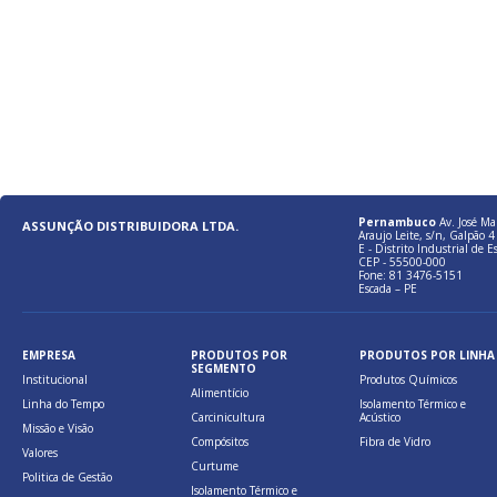
Pernambuco
Av. José Ma
ASSUNÇÃO DISTRIBUIDORA LTDA.
Araujo Leite, s/n, Galpão 4 
E - Distrito Industrial de E
CEP - 55500-000
Fone: 81 3476-5151
Escada – PE
EMPRESA
PRODUTOS POR
PRODUTOS POR LINHA
SEGMENTO
Institucional
Produtos Químicos
Alimentício
Linha do Tempo
Isolamento Térmico e
Carcinicultura
Acústico
Missão e Visão
Compósitos
Fibra de Vidro
Valores
Curtume
Politica de Gestão
Isolamento Térmico e