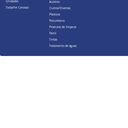
Unidades
Acústico
Trabalhe Conosco
Outros/Diversos
Plásticos
Poliuretano
Produtos de limpeza
Têxtil
Tintas
Tratamento de águas