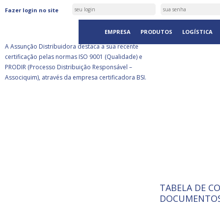
ASSUNÇÃO DISTRIBUIDORA É
Fazer login no site
CERTIFICADA PELA BSI
EMPRESA
PRODUTOS
LOGÍSTICA
A Assunção Distribuidora destaca a sua recente
certificação pelas normas ISO 9001 (Qualidade) e
PRODIR (Processo Distribuição Responsável –
Associquim), através da empresa certificadora BSI.
TABELA DE C
ISO 9001:
A Internat
DOCUMENTOS
Standardiz
normas té