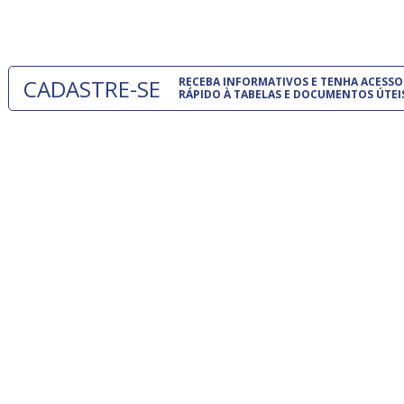
um modelo
CADASTRE-SE
RECEBA INFORMATIVOS E TENHA ACESSO
RÁPIDO À TABELAS E DOCUMENTOS ÚTEI