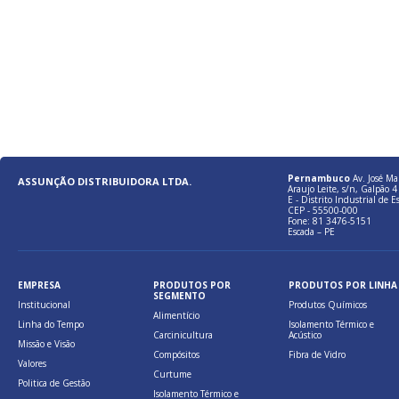
Pernambuco
Av. José Ma
ASSUNÇÃO DISTRIBUIDORA LTDA.
Araujo Leite, s/n, Galpão 4 
E - Distrito Industrial de E
CEP - 55500-000
Fone: 81 3476-5151
Escada – PE
EMPRESA
PRODUTOS POR
PRODUTOS POR LINHA
SEGMENTO
Institucional
Produtos Químicos
Alimentício
Linha do Tempo
Isolamento Térmico e
Carcinicultura
Acústico
Missão e Visão
Compósitos
Fibra de Vidro
Valores
Curtume
Politica de Gestão
Isolamento Térmico e