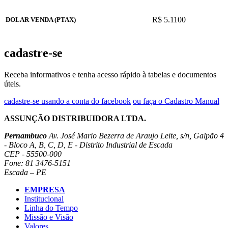
R$ 5.1100
DOLAR VENDA (PTAX)
cadastre-se
Receba informativos e tenha acesso rápido à tabelas e documentos
úteis.
cadastre-se usando a conta do facebook
ou faça o Cadastro Manual
ASSUNÇÃO DISTRIBUIDORA LTDA.
Pernambuco
Av. José Mario Bezerra de Araujo Leite, s/n, Galpão 4
- Bloco A, B, C, D, E - Distrito Industrial de Escada
CEP - 55500-000
Fone: 81 3476-5151
Escada – PE
EMPRESA
Institucional
Linha do Tempo
Missão e Visão
Valores