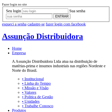
Fazer login no site
Seu login
Sua senha
ENTRAR
esqueci a senha
cadastre-se
fazer login com facebook
Assunção Distribuidora
Home
Empresa
A Assunção Distribuidora Ltda atua na distribuição de
matérias-prima e insumos industriais nas regiões Nordeste e
Norte do Brasil.
•
Institucional
•
Linha do Tempo
•
Missão e Visão
•
Valores
•
Politica de Gestão
•
Unidades
•
Trabalhe Conosco
Produtos