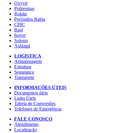
Oxyvit
Poliresinas
Rokita
Peróxidos Bahia
CPIC
Basf
Isover
Solenis
Ashland
LOGÍSTICA
Armazenagem
Estrutura
Segurança
Transporte
INFORMAÇÕES ÚTEIS
Documentos úteis
Links Úteis
Tabela de Conversões
Telefones de Emergência
FALE CONOSCO
Atendimento
Localização