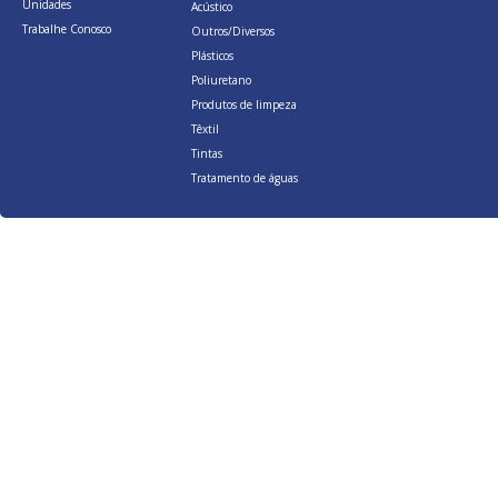
Unidades
Acústico
Trabalhe Conosco
Outros/Diversos
Plásticos
Poliuretano
Produtos de limpeza
Têxtil
Tintas
Tratamento de águas