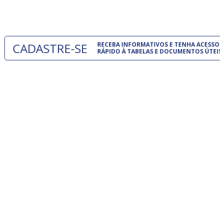
um modelo
CADASTRE-SE
RECEBA INFORMATIVOS E TENHA ACESSO
RÁPIDO À TABELAS E DOCUMENTOS ÚTEI