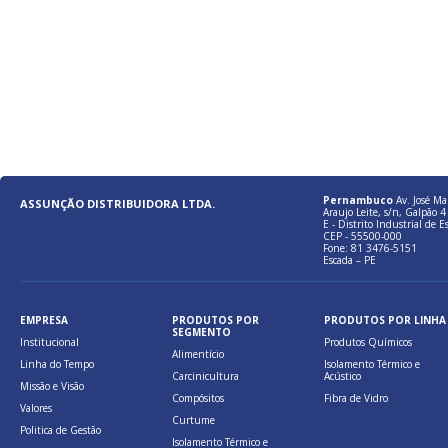
Pernambuco
Av. José Ma
ASSUNÇÃO DISTRIBUIDORA LTDA.
Araujo Leite, s/n, Galpão 4 
E - Distrito Industrial de E
CEP - 55500-000
Fone: 81 3476-5151
Escada – PE
EMPRESA
PRODUTOS POR
PRODUTOS POR LINHA
SEGMENTO
Institucional
Produtos Químicos
Alimentício
Linha do Tempo
Isolamento Térmico e
Carcinicultura
Acústico
Missão e Visão
Compósitos
Fibra de Vidro
Valores
Curtume
Politica de Gestão
Isolamento Térmico e