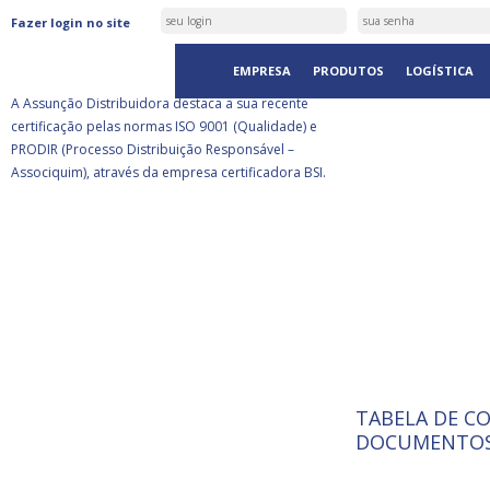
ASSUNÇÃO DISTRIBUIDORA É
Fazer login no site
CERTIFICADA PELA BSI
EMPRESA
PRODUTOS
LOGÍSTICA
A Assunção Distribuidora destaca a sua recente
certificação pelas normas ISO 9001 (Qualidade) e
PRODIR (Processo Distribuição Responsável –
Associquim), através da empresa certificadora BSI.
TABELA DE C
ISO 9001:
A Internat
DOCUMENTOS
Standardiz
normas té